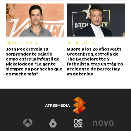
DRAKE Y JOSH
EN HOLANDA
Josh Peck revela su
Muere a los 28 años Mats
sorprendente salario
Grotenbreg, estrella de
como estrella infantil de
The Bachelorette y
Nickelodeon: "La gente
futbolista, tras un trágico
siempre da por hecho que
accidente de barco: Hay
es mucho más"
un detenido