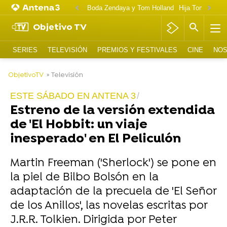
Boda Zendaya y Tom Holland
Hija Tom Cruise 
Objetivo TV
SERIES
TELEVISIÓN
PREMIOS Y FESTIVALES
CINE
NOS
-
ObjetivoTV
» Televisión
ESTE SÁBADO EN ANTENA 3
Estreno de la versión extendida
de 'El Hobbit: un viaje
inesperado' en El Peliculón
Martin Freeman ('Sherlock') se pone en
la piel de Bilbo Bolsón en la
adaptación de la precuela de 'El Señor
de los Anillos', las novelas escritas por
J.R.R. Tolkien. Dirigida por Peter