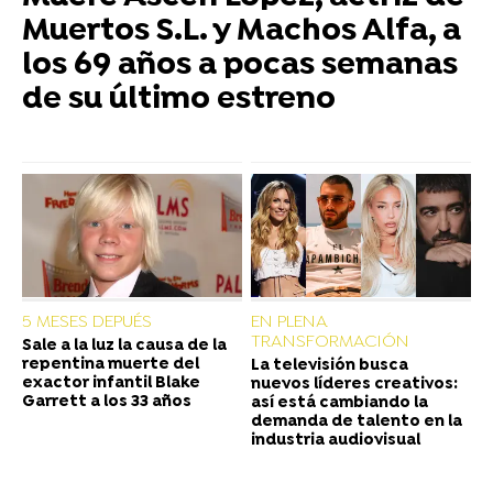
Muertos S.L. y Machos Alfa, a
los 69 años a pocas semanas
de su último estreno
5 MESES DEPUÉS
EN PLENA
TRANSFORMACIÓN
Sale a la luz la causa de la
repentina muerte del
La televisión busca
exactor infantil Blake
nuevos líderes creativos:
Garrett a los 33 años
así está cambiando la
demanda de talento en la
industria audiovisual