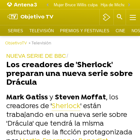
Mujer Bruce Willis culpa
Objetivo TV
SERIES
TELEVISIÓN
PREMIOS Y FESTIVALES
CINE
NOS
ObjetivoTV
» Televisión
NUEVA SERIE DE BBC
Los creadores de 'Sherlock'
preparan una nueva serie sobre
Drácula
Mark Gatiss
y
Steven Moffat
, los
creadores de '
Sherlock
' están
trabajando en una nueva serie sobre
'Drácula' que tendrá la misma
estructura de la ficción protagonizada