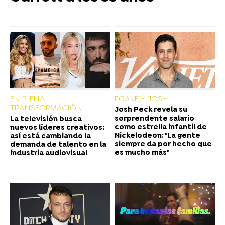
EN PLENA
DRAKE Y JOSH
TRANSFORMACIÓN
Josh Peck revela su
sorprendente salario
La televisión busca
como estrella infantil de
nuevos líderes creativos:
Nickelodeon: "La gente
así está cambiando la
siempre da por hecho que
demanda de talento en la
es mucho más"
industria audiovisual