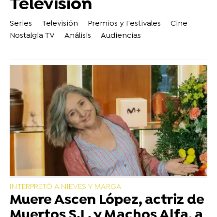
Televisión
Series
Televisión
Premios y Festivales
Cine
Nostalgia TV
Análisis
Audiencias
INTERPRETÓ A NIEVES Y MARGA
Muere Ascen López, actriz de
Muertos S.L. y Machos Alfa, a