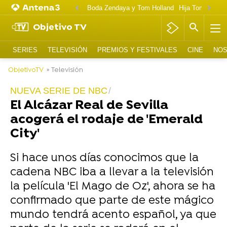
Boda Zendaya y Tom Holland
Hija Tom Cruise 
Objetivo TV
SERIES
TELEVISIÓN
PREMIOS Y FESTIVALES
CINE
NOS
ObjetivoTV
» Televisión
NUEVA SERIE DE NBC
El Alcázar Real de Sevilla
acogerá el rodaje de 'Emerald
City'
Si hace unos días conocimos que la
cadena NBC iba a llevar a la televisión
la película 'El Mago de Oz', ahora se ha
confirmado que parte de este mágico
mundo tendrá acento español, ya que