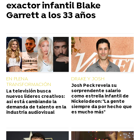
exactor infantil Blake
Garrett a los 33 años
EN PLENA
DRAKE Y JOSH
TRANSFORMACIÓN
Josh Peck revela su
sorprendente salario
La televisión busca
como estrella infantil de
nuevos líderes creativos:
Nickelodeon: "La gente
así está cambiando la
siempre da por hecho que
demanda de talento en la
es mucho más"
industria audiovisual