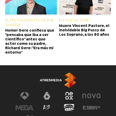
EL PROTAGONISTA DE THE
EN NUEVA YORK
SHARDS
Muere Vincent Pastore, el
inolvidable Big Pussy de
Homer Gere confiesa que
Los Soprano, a los 80 años
"pensaba que iba a ser
científico" antes que
actor como su padre,
Richard Gere: "Era más mi
entorno"