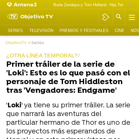
Boda Zendaya y Tom Holland
Hija Tom Cruise 
Objetivo TV
SERIES
TELEVISIÓN
PREMIOS Y FESTIVALES
CINE
NOS
ObjetivoTV
» Series
¿OTRA LÍNEA TEMPORAL?
Primer tráiler de la serie de
'Loki': Esto es lo que pasó con el
personaje de Tom Hiddleston
tras 'Vengadores: Endgame'
'
Loki
' ya tiene su primer tráiler. La serie
que narrará las aventuras del
particular hermano de Thor es uno de
los proyectos más esperandos de