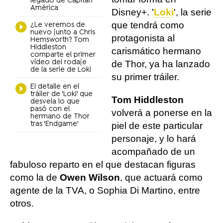
legado de Capitán
América
Disney+. '
Loki
', la serie
que tendrá como
¿Le veremos de
nuevo junto a Chris
protagonista al
Hemsworth? Tom
Hiddleston
carismático hermano
comparte el primer
vídeo del rodaje
de Thor, ya ha lanzado
de la serie de Loki
su primer tráiler.
El detalle en el
tráiler de 'Loki' que
Tom Hiddleston
desvela lo que
pasó con el
volverá a ponerse en la
hermano de Thor
tras 'Endgame'
piel de este particular
personaje, y lo hará
acompañado de un
fabuloso reparto en el que destacan figuras
como la de
Owen Wilson
, que actuará como
agente de la TVA, o Sophia Di Martino, entre
otros.