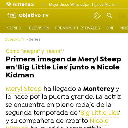
Mujer Bruce Willis culpa
Objetivo TV
SERIES
TELEVISIÓN
PREMIOS Y FESTIVALES
CINE
NOS
ObjetivoTV
» Series
Como "suegra" y "nuera"
Primera imagen de Meryl Steep
en 'Big Little Lies' junto a Nicole
Kidman
Meryl Steep
ha llegado a
Monterey
y
lo hace por la puerta grande. La actriz
se encuentra en pleno rodaje de la
segunda temporada de '
Big Little Lies
'
y su compañera de reparto
Nicole