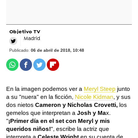
Objetivo TV
Madrid
Publicado:
06 de abril de 2018, 10:48
Whatsapp
Facebook
Twitter
Flipboard
En la imagen podemos ver a
Meryl Steep
junto
a su "nuera" en la ficción,
Nicole Kidman
, y sus
dos nietos
Cameron y Nicholas Crovetti,
los
gemelos que interpretan a
Josh y Ma
x.
"
¡Primer día en el set con Meryl y mis
queridos niños!
", escribe la actriz que
interpreta a
Celeste Wright
en su cuenta de