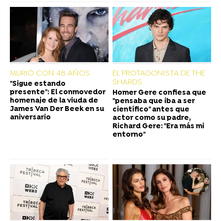
MURIÓ CON 48 AÑOS
EL PROTAGONISTA DE THE
SHARDS
"Sigue estando
presente": El conmovedor
Homer Gere confiesa que
homenaje de la viuda de
"pensaba que iba a ser
James Van Der Beek en su
científico" antes que
aniversario
actor como su padre,
Richard Gere: "Era más mi
entorno"