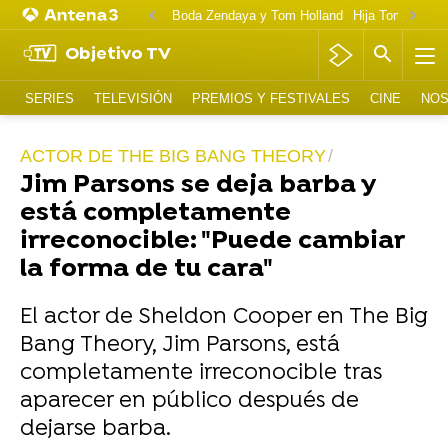
Boda Zendaya y Tom Holland
Hija Tom Cruise 
Objetivo TV
SERIES
TELEVISIÓN
PREMIOS Y FESTIVALES
CINE
NOS
ACTOR DE THE BIG BANG THEORY
Jim Parsons se deja barba y
está completamente
irreconocible: "Puede cambiar
la forma de tu cara"
El actor de Sheldon Cooper en The Big
Bang Theory, Jim Parsons, está
completamente irreconocible tras
aparecer en público después de
dejarse barba.