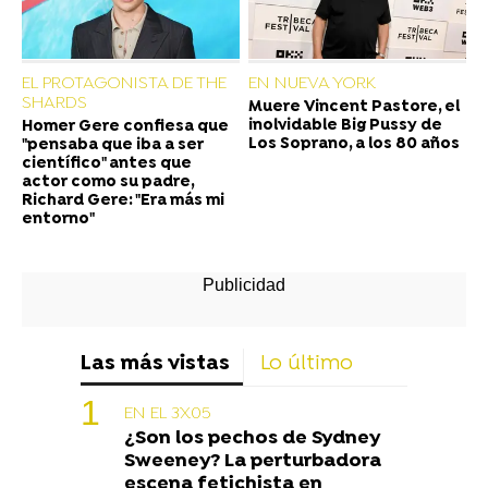
EL PROTAGONISTA DE THE
EN NUEVA YORK
SHARDS
Muere Vincent Pastore, el
inolvidable Big Pussy de
Homer Gere confiesa que
Los Soprano, a los 80 años
"pensaba que iba a ser
científico" antes que
actor como su padre,
Richard Gere: "Era más mi
entorno"
Las más vistas
Lo último
EN EL 3X05
¿Son los pechos de Sydney
Sweeney? La perturbadora
escena fetichista en