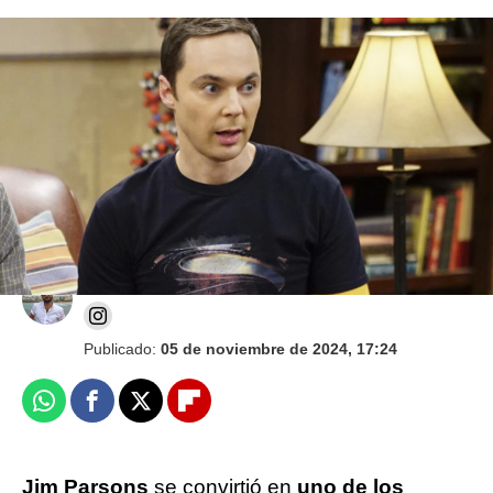
Vídeo: Reuters I Foto: CBS
Jim Parsons no descarta su vuelta como
Sheldon Cooper de The Big Bang Theory
J. Carlos López Ruedas
Publicado:
05 de noviembre de 2024, 17:24
Whatsapp
Facebook
X
Flipboard
Jim Parsons
se convirtió en
uno de los