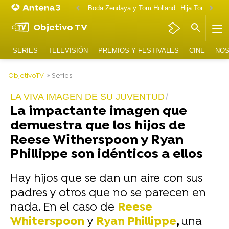
Boda Zendaya y Tom Holland
Hija Tom Cruise 
Objetivo TV
SERIES
TELEVISIÓN
PREMIOS Y FESTIVALES
CINE
NOS
-
ObjetivoTV
» Series
LA VIVA IMAGEN DE SU JUVENTUD
La impactante imagen que
demuestra que los hijos de
Reese Witherspoon y Ryan
Phillippe son idénticos a ellos
Hay hijos que se dan un aire con sus
padres y otros que no se parecen en
nada. En el caso de
Reese
Whiterspoon
y
Ryan Phillippe
,
una