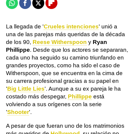
Whatsapp
Facebook
X
Flipboard
La llegada de '
Crueles intenciones
' unió a
una de las parejas más queridas de la década
de los 90,
Reese Witherspoon
y
Ryan
Phillippe
. Desde que los actores se separaran,
cada uno ha seguido su camino triunfando en
grandes proyectos, como ha sido el caso de
Witherspoon, que se encuentra en la cima de
su carrera profesional gracias a su papel en
'
Big Little Lies
'. Aunque a su ex pareja le ha
costado más despegar,
Phillippe
está
volviendo a sus orígenes con la serie
'
Shooter
'.
A pesar de que fueran uno de los matrimonios
más queridos de
Hollywood
, su relación no