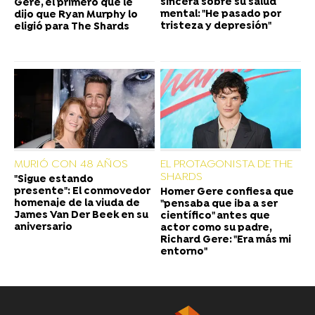
sincera sobre su salud
Gere, el primero que le
mental: "He pasado por
dijo que Ryan Murphy lo
tristeza y depresión"
eligió para The Shards
MURIÓ CON 48 AÑOS
EL PROTAGONISTA DE THE
SHARDS
"Sigue estando
presente": El conmovedor
Homer Gere confiesa que
homenaje de la viuda de
"pensaba que iba a ser
James Van Der Beek en su
científico" antes que
aniversario
actor como su padre,
Richard Gere: "Era más mi
entorno"