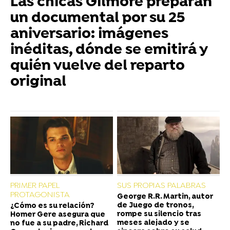
Las chicas Gilmore preparan
un documental por su 25
aniversario: imágenes
inéditas, dónde se emitirá y
quién vuelve del reparto
original
PRIMER PAPEL
SUS PROPIAS PALABRAS
PROTAGONISTA
George R.R. Martin, autor
de Juego de tronos,
¿Cómo es su relación?
rompe su silencio tras
Homer Gere asegura que
meses alejado y se
no fue a su padre, Richard