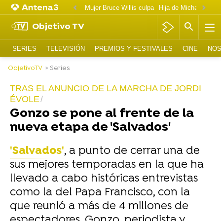
Mujer Bruce Willis culpa
Objetivo TV
SERIES
TELEVISIÓN
PREMIOS Y FESTIVALES
CINE
NOS
ObjetivoTV
» Series
TRAS EL ANUNCIO DE LA MARCHA DE JORDI
ÉVOLE
Gonzo se pone al frente de la
nueva etapa de 'Salvados'
'Salvados'
, a punto de cerrar una de
sus mejores temporadas en la que ha
llevado a cabo históricas entrevistas
como la del Papa Francisco, con la
que reunió a más de 4 millones de
espectadores. Gonzo, periodista y