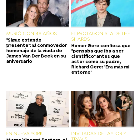
MURIÓ CON 48 AÑOS
EL PROTAGONISTA DE THE
SHARDS
"Sigue estando
presente": El conmovedor
Homer Gere confiesa que
homenaje de la viuda de
"pensaba que iba a ser
James Van Der Beek en su
científico" antes que
aniversario
actor como su padre,
Richard Gere: "Era más mi
entorno"
EN NUEVA YORK
INVITADAS DE TAYLOR Y
TRAVIS