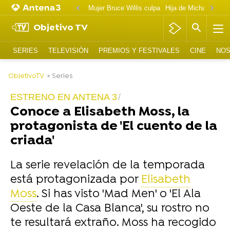
Mujer Bruce Willis culpa
Objetivo TV
SERIES
TELEVISIÓN
PREMIOS Y FESTIVALES
CINE
NOS
-
ObjetivoTV
» Series
ESTRENO EN ANTENA 3
Conoce a Elisabeth Moss, la
protagonista de 'El cuento de la
criada'
La serie revelación de la temporada
está protagonizada por
Elisabeth
Moss
. Si has visto 'Mad Men' o 'El Ala
Oeste de la Casa Blanca', su rostro no
te resultará extraño. Moss ha recogido