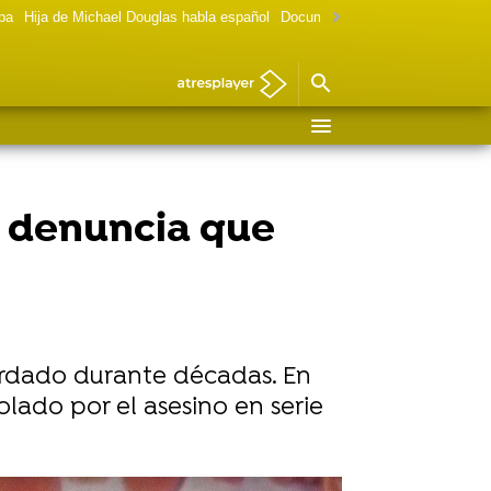
lpa
Hija de Michael Douglas habla español
Documental Las chicas Gilmore
, denuncia que
uardado durante décadas. En
lado por el asesino en serie