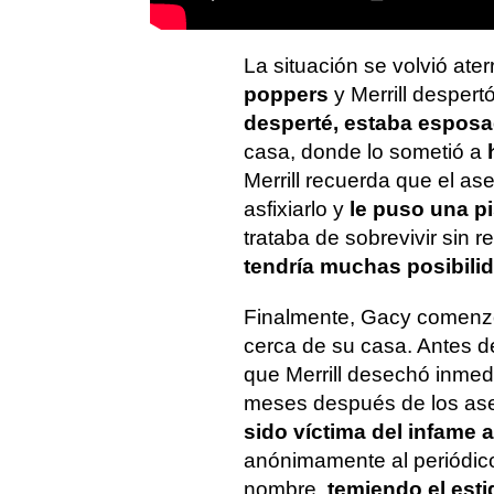
La situación se volvió at
poppers
y Merrill despert
desperté, estaba espos
casa, donde lo sometió a
h
Merrill recuerda que el as
asfixiarlo y
le puso una pi
trataba de sobrevivir sin res
tendría muchas posibili
Finalmente, Gacy comenzó
cerca de su casa. Antes de
que Merrill desechó inmed
meses después de los as
sido víctima del infame 
anónimamente al periódico 
nombre,
temiendo el esti