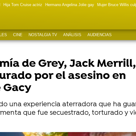
d
Hija Tom Cruise actriz
Hermano Angelina Jolie gay
Mujer Bruce Willis cu
LES
CINE
NOSTALGIA TV
ANÁLISIS
AUDIENCIAS
mía de Grey, Jack Merrill
turado por el asesino en
e Gacy
elado una experiencia aterradora que ha g
menta que fue secuestrado, torturado y vio