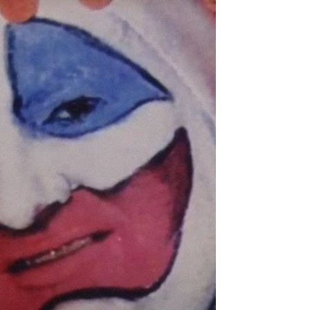
Foto: Cordon Press
us adicciones: "Yo no era el
rd