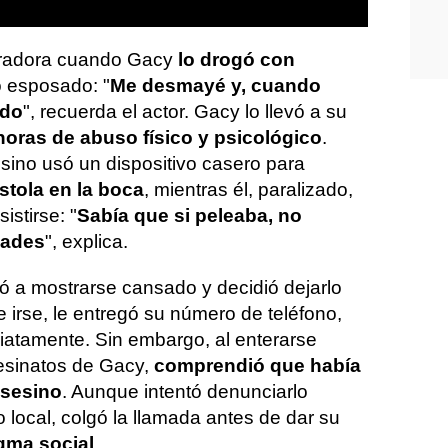
erradora cuando Gacy
lo drogó con
ó esposado: "
Me desmayé y, cuando
ado
", recuerda el actor. Gacy lo llevó a su
oras de abuso físico y psicológico
.
esino usó un dispositivo casero para
stola en la boca
, mientras él, paralizado,
istirse: "
Sabía que si peleaba, no
dades
", explica.
 a mostrarse cansado y decidió dejarlo
 irse, le entregó su número de teléfono,
iatamente. Sin embargo, al enterarse
esinatos de Gacy,
comprendió que había
asesino
. Aunque intentó denunciarlo
local, colgó la llamada antes de dar su
gma social
.