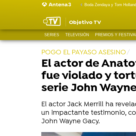
Boda Zendaya y Tom Hollan
Objetivo TV
SERIES
TELEVISIÓN
PREMIOS Y FESTIVA
POGO EL PAYASO ASESINO
El actor de Anato
fue violado y tor
serie John Wayn
El actor Jack Merrill ha rev
un impactante testimonio, co
John Wayne Gacy.