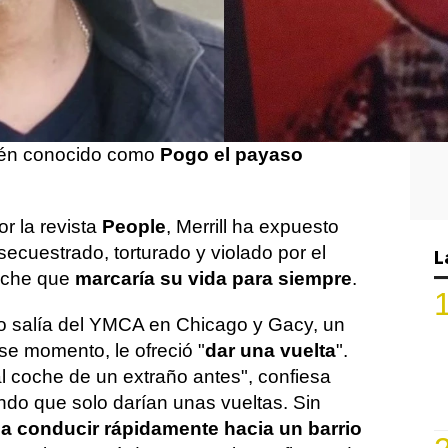
10
r sus apariciones en series como
y Orden
, ha compartido una impactante
dor encuentro con el asesino en serie
én conocido como
Pogo el payaso
r la revista
People
, Merrill ha expuesto
ecuestrado, torturado y violado por el
L
oche que
marcaría su vida para siempre
.
do salía del YMCA en Chicago y Gacy, un
e momento, le ofreció "
dar una vuelta
".
 coche de un extraño antes", confiesa
ndo que solo darían unas vueltas. Sin
 conducir rápidamente hacia un barrio