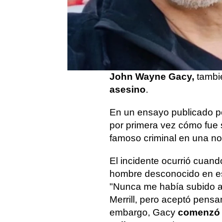
Publicado:
25 de octubre de 2024, 13:
Jack Merrill
, conocido po
Anatomía de Grey
o Ley 
revelación sobre su aterra
John Wayne Gacy,
tambi
asesino
.
En un ensayo publicado po
por primera vez cómo fue s
famoso criminal en una n
El incidente ocurrió cuan
hombre desconocido en es
"Nunca me había subido al
Merrill, pero aceptó pensa
embargo, Gacy
comenzó a