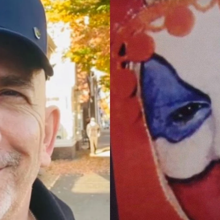
eron" de Anatomía de Grey mientras luchaba contra s
Whatsapp
Facebook
X
Flipboa