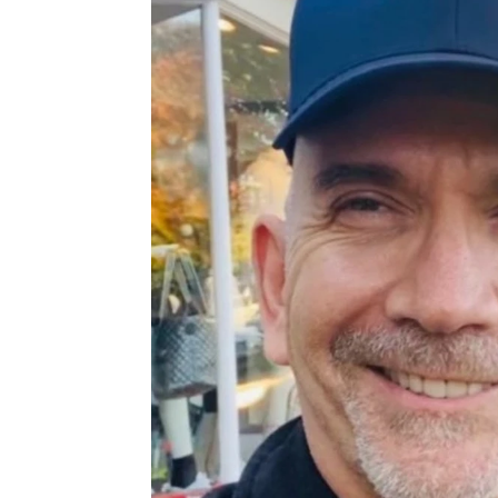
Eric Dane confiesa que lo "despidi
mismo"
Pedro Sánchez Pérez