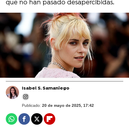
que no han pasado desapercibidas.
Reuters
Así fueron los vestidos de novia de Kristen
Stewart y su mujer: Comparten fotos de la
boda y declaran su amor en público
Isabel S. Samaniego
Publicado:
20 de mayo de 2025, 17:42
Whatsapp
Facebook
X
Flipboard