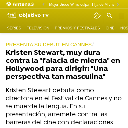
Mujer Bruce Willis culpa
Objetivo TV
SERIES
TELEVISIÓN
PREMIOS Y FESTIVALES
CINE
NOS
PRESENTA SU DEBUT EN CANNES
Kristen Stewart, muy dura
contra la "falacia de mierda" en
Hollywood para dirigir: "Una
perspectiva tan masculina"
Kristen Stewart debuta como
directora en el Festival de Cannes y no
se muerde la lengua. En su
presentación, arremete contra las
barreras del cine con declaraciones