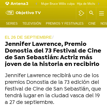
Mujer Bruce Willis culpa
Objetivo TV
SERIES
TELEVISIÓN
PREMIOS Y FESTIVALES
CINE
NOS
EL 26 DE SEPTIEMBRE
Jennifer Lawrence, Premio
Donostia del 73 Festival de Cine
de San Sebastián: Actriz más
joven de la historia en recibirlo
Jennifer Lawrence recibirá uno de los
premios Donostia de la 73 edición del
Festival de Cine de San Sebastián, que
tendrá lugar en la ciudad vasca del 19
a 27 de septiembre.