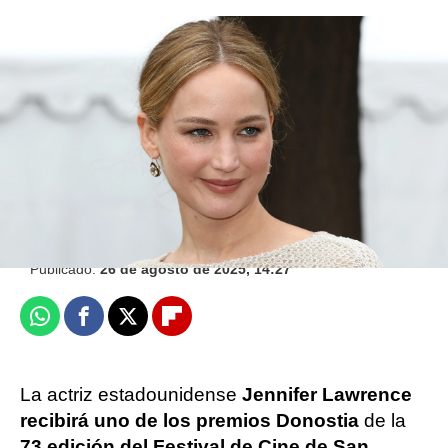
Jennifer Lawrence confiesa la cosa más
"repugnante" que ha tenido que hacer en
su carrera
Efe
Publicado:
26 de agosto de 2025, 14:27
Whatsapp
Facebook
X
Flipboard
La actriz estadounidense
Jennifer Lawrence
recibirá uno de los premios Donostia
de la
73 edición del Festival de Cine de San