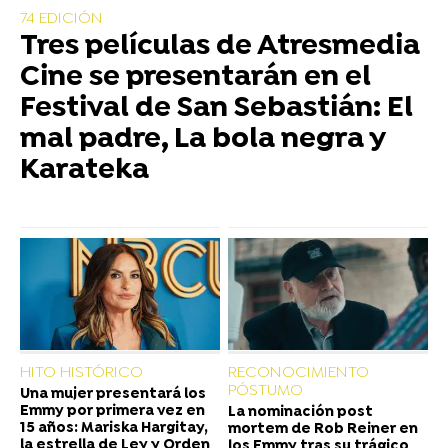
74 EDICIÓN
Tres películas de Atresmedia
Cine se presentarán en el
Festival de San Sebastián: El
mal padre, La bola negra y
Karateka
HITO HISTÓRICO
RECONOCIMIENTO
PÓSTUMO
Una mujer presentará los
Emmy por primera vez en
La nominación post
15 años: Mariska Hargitay,
mortem de Rob Reiner en
la estrella de Ley y Orden
los Emmy tras su trágico