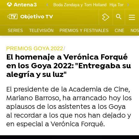
Boda Zendaya y Tom Holland
Hija Tom Cruise 
Objetivo TV
SERIES
TELEVISIÓN
PREMIOS Y FESTIVALES
CINE
NOS
PREMIOS GOYA 2022
El homenaje a Verónica Forqué
en los Goya 2022: "Entregaba su
alegría y su luz"
El presidente de la Academia de Cine,
Mariano Barroso, ha arrancado hoy los
aplausos de los asistentes a los Goya
al recordar a los que nos han dejado y
en especial a Verónica Forqué.