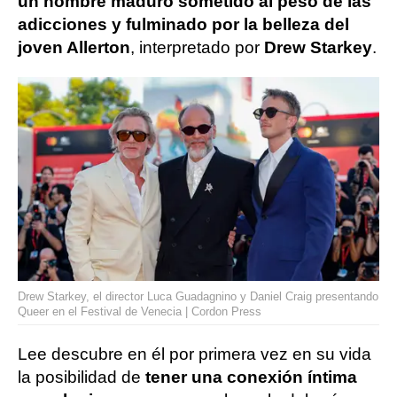
un hombre maduro sometido al peso de las
adicciones y fulminado por la belleza del
joven Allerton
, interpretado por
Drew Starkey
.
Drew Starkey, el director Luca Guadagnino y Daniel Craig presentando
Queer en el Festival de Venecia | Cordon Press
Lee descubre en él por primera vez en su vida
la posibilidad de
tener una conexión íntima