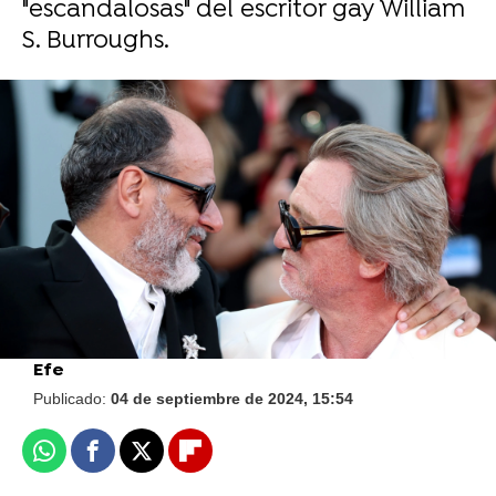
"escandalosas" del escritor gay William
S. Burroughs.
Vídeo: Reuters I Foto: Getty
Se desvela que Aaron Taylor-Johnson
sería el nuevo James Bond en sustitución
a Daniel Craig: "El trabajo es suyo"
Efe
Publicado:
04 de septiembre de 2024, 15:54
Whatsapp
Facebook
X
Flipboard