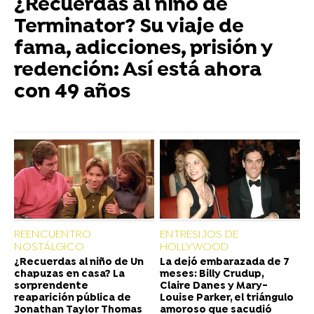
¿Recuerdas al niño de
Terminator? Su viaje de
fama, adicciones, prisión y
redención: Así está ahora
con 49 años
REENCUENTRO
ENTRESIJOS DE
NOSTÁLGICO
HOLLYWOOD
¿Recuerdas al niño de Un
La dejó embarazada de 7
chapuzas en casa? La
meses: Billy Crudup,
sorprendente
Claire Danes y Mary-
reaparición pública de
Louise Parker, el triángulo
Jonathan Taylor Thomas
amoroso que sacudió