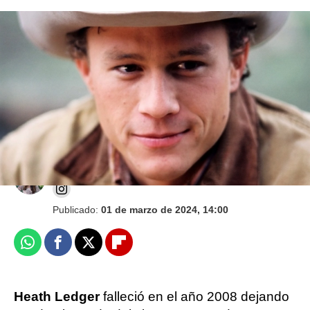
Jake Gyllenhaal habla de su relación con
Heath Ledger en 'Brokeback Mountain': "Un
profundo amor"
Carmen Ayesa Esquivel
Publicado:
01 de marzo de 2024, 14:00
Whatsapp
Facebook
X
Flipboard
Heath Ledger
falleció en el año 2008 dejando