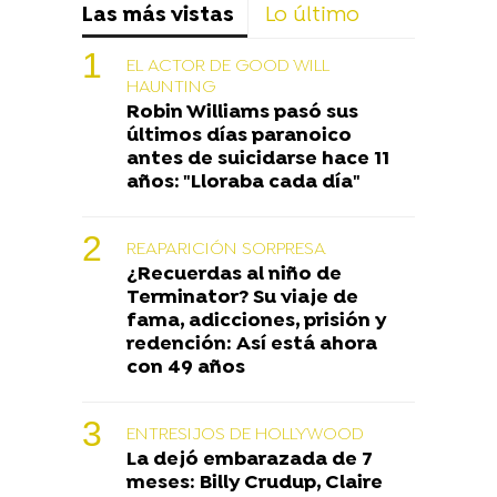
Las más vistas
Lo último
EL ACTOR DE GOOD WILL
HAUNTING
Robin Williams pasó sus
últimos días paranoico
antes de suicidarse hace 11
años: "Lloraba cada día"
REAPARICIÓN SORPRESA
¿Recuerdas al niño de
Terminator? Su viaje de
fama, adicciones, prisión y
redención: Así está ahora
con 49 años
ENTRESIJOS DE HOLLYWOOD
La dejó embarazada de 7
meses: Billy Crudup, Claire