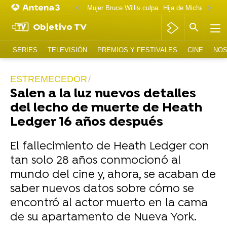
Mujer Bruce Willis culpa
Objetivo TV
SERIES
TELEVISIÓN
PREMIOS Y FESTIVALES
CINE
NOS
ESTREMECEDOR
Salen a la luz nuevos detalles
del lecho de muerte de Heath
Ledger 16 años después
El fallecimiento de Heath Ledger con
tan solo 28 años conmocionó al
mundo del cine y, ahora, se acaban de
saber nuevos datos sobre cómo se
encontró al actor muerto en la cama
de su apartamento de Nueva York.