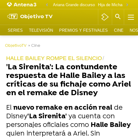
Ariana Grande discurso
Objetivo TV
SERIES
TELEVISIÓN
PREMIOS Y FESTIVALES
CINE
NOS
-
ObjetivoTV
» Cine
HALLE BAILEY ROMPE EL SILENCIO
'La Sirenita': La contundente
respuesta de Halle Bailey a las
críticas de su fichaje como Ariel
en el remake de Disney
El
nuevo remake en acción real
de
Disney
'La Sirenita'
ya cuenta con
personajes oficiales como
Halle Bailey
quien interpretará a Ariel. Sin