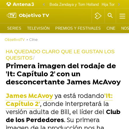
Boda Zendaya y Tom Holland
Hija Tom Cruise 
Objetivo TV
SERIES
TELEVISIÓN
PREMIOS Y FESTIVALES
CINE
NOS
ObjetivoTV
» Cine
HA QUEDADO CLARO QUE LE GUSTAN LOS
QUESITOS
Primera imagen del rodaje de
'It: Capítulo 2' con un
desconcertante James McAvoy
James McAvoy
ya está rodando
'It:
Capítulo 2'
, donde interpretará la
versión adulta de Bill, el líder del
Club
de los Perdedores
. Su primera
imagen de la producción nos ha