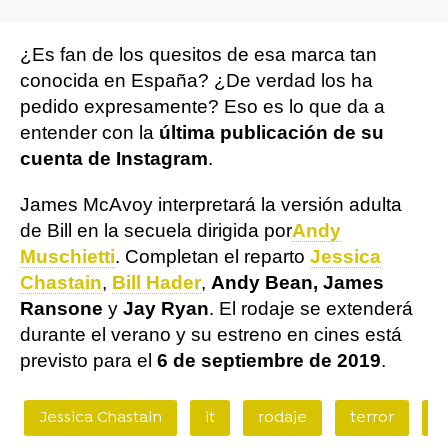
¿Es fan de los quesitos de esa marca tan
conocida en España? ¿De verdad los ha
pedido expresamente? Eso es lo que da a
entender con la
última publicación de su
cuenta de Instagram
.
James McAvoy interpretará la versión adulta
de Bill en la secuela dirigida por
Andy
Muschietti
. Completan el reparto
Jessica
Chastain
,
Bill Hader
,
Andy Bean, James
Ransone
y
Jay Ryan
. El rodaje se extenderá
durante el verano y su estreno en cines está
previsto para el
6 de septiembre de 2019
.
Jessica Chastain
it
rodaje
terror
j