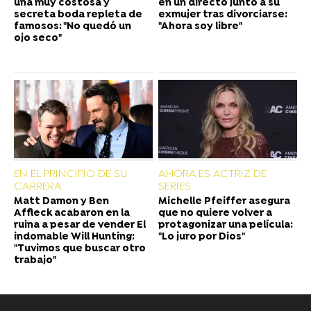
una muy costosa y
en un directo junto a su
secreta boda repleta de
exmujer tras divorciarse:
famosos: "No quedó un
"Ahora soy libre"
ojo seco"
EN EL PRINCIPIO DE SU
AHORA ES ACTRIZ DE
CARRERA
SERIES
Matt Damon y Ben
Michelle Pfeiffer asegura
Affleck acabaron en la
que no quiere volver a
ruina a pesar de vender El
protagonizar una película:
indomable Will Hunting:
"Lo juro por Dios"
"Tuvimos que buscar otro
trabajo"