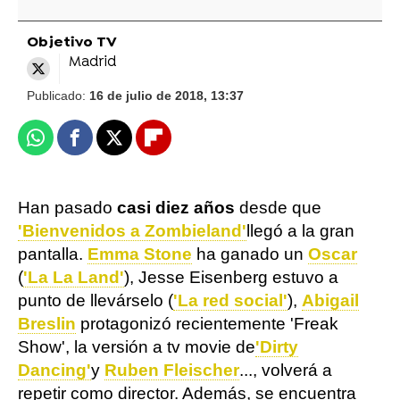
Objetivo TV
Madrid
Publicado:
16 de julio de 2018, 13:37
Whatsapp
Facebook
X
Flipboard
Han pasado
casi diez años
desde que
'Bienvenidos a Zombieland'
llegó a la gran
pantalla.
Emma Stone
ha ganado un
Oscar
(
'La La Land'
), Jesse Eisenberg estuvo a
punto de llevárselo (
'La red social'
),
Abigail
Breslin
protagonizó recientemente 'Freak
Show', la versión a tv movie de
'Dirty
Dancing'
y
Ruben Fleischer
..., volverá a
repetir como director. Además, se encuentra