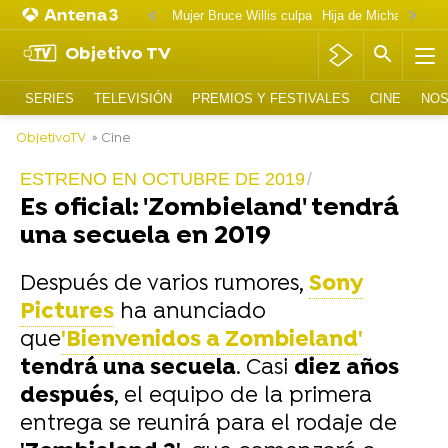
Mujer Bruce Willis culpa
Objetivo TV
SERIES
TELEVISIÓN
PREMIOS Y FESTIVALES
CINE
NOS
ObjetivoTV
» Cine
ESTRENO EN OCTUBRE DE 2019
Es oficial: 'Zombieland' tendrá
una secuela en 2019
Después de varios rumores,
Sony
Pictures
ha anunciado
que
'Bienvenidos a Zombieland'
tendrá una secuela
. Casi
diez años
después
, el equipo de la primera
entrega se reunirá para el rodaje de