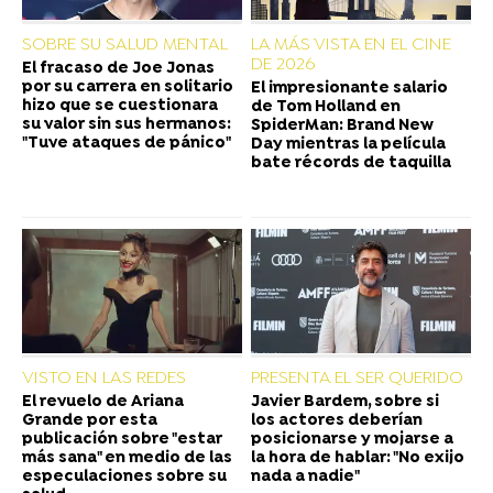
SOBRE SU SALUD MENTAL
LA MÁS VISTA EN EL CINE
DE 2026
El fracaso de Joe Jonas
por su carrera en solitario
El impresionante salario
hizo que se cuestionara
de Tom Holland en
su valor sin sus hermanos:
SpiderMan: Brand New
"Tuve ataques de pánico"
Day mientras la película
bate récords de taquilla
VISTO EN LAS REDES
PRESENTA EL SER QUERIDO
El revuelo de Ariana
Javier Bardem, sobre si
Grande por esta
los actores deberían
publicación sobre "estar
posicionarse y mojarse a
más sana" en medio de las
la hora de hablar: "No exijo
especulaciones sobre su
nada a nadie"