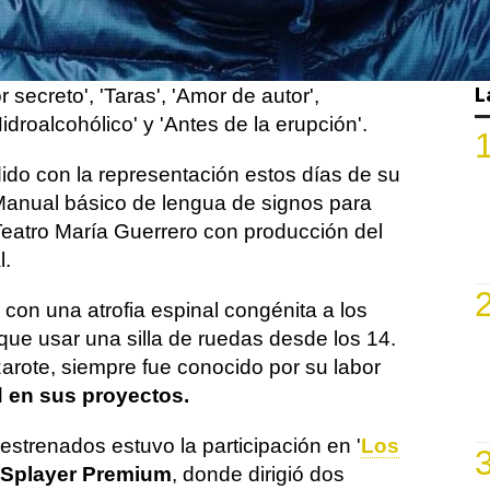
articipar este lunes en un encuentro en la
que incluía la exhibición de sus cortos
Los gritones', 'Rotos', 'Sí a todo', 'Tris',
L
 secreto', 'Taras', 'Amor de autor',
idroalcohólico' y 'Antes de la erupción'.
dido con la representación estos días de su
Manual básico de lengua de signos para
Teatro María Guerrero con producción del
l.
con una atrofia espinal congénita a los
 que usar una silla de ruedas desde los 14.
nzarote, siempre fue conocido por su labor
d en sus proyectos.
 estrenados estuvo la participación en '
Los
ESplayer Premium
, donde dirigió dos