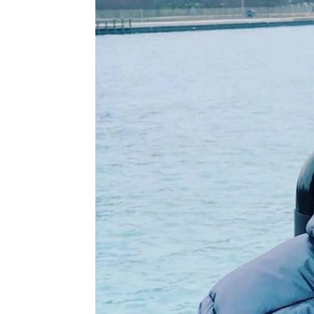
Se Estrena
Madrid
Publicado:
31 de enero de 2022, 18:17
El directo
Más información
Pérez To
Sara Sálamo, Andrea
tras sufr
Duro y muchos
actores más se
según ind
despiden destrozados