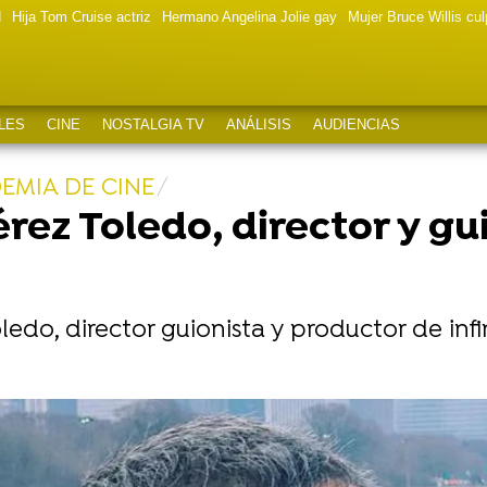
d
Hija Tom Cruise actriz
Hermano Angelina Jolie gay
Mujer Bruce Willis cu
LES
CINE
NOSTALGIA TV
ANÁLISIS
AUDIENCIAS
EMIA DE CINE
ez Toledo, director y gui
edo, director guionista y productor de infin