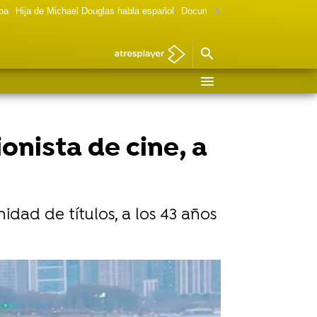
lpa
Hija de Michael Douglas habla español
Documental Las chicas Gilmore
onista de cine, a
idad de títulos, a los 43 años