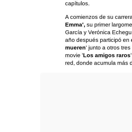
capítulos.
A comienzos de su carrer
Emma',
su primer largome
García y Verónica Echegui
año después participó en e
mueren
' junto a otros tre
movie '
Los amigos raros
red, donde acumula más de