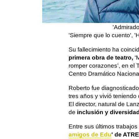
previsto p
tras la muerte de
Roberto Pérez Toledo
Academia 
'Vuelco', '
'Admirador
'Siempre que lo cuento', 'H
Su fallecimiento ha coinci
primera obra de teatro,
‘
romper corazones’, en el 
Centro Dramático Naciona
Roberto fue diagnosticado 
tres años y vivió teniendo
El director, natural de La
de
inclusión y diversida
Entre sus últimos trabajos
amigos de Edu
' de ATR