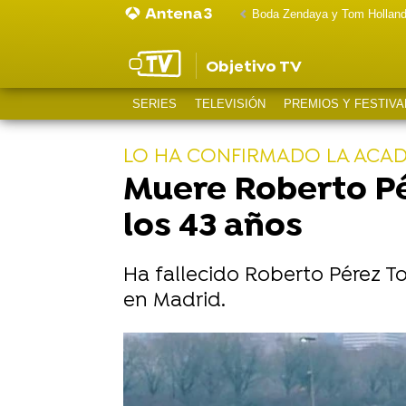
Boda Zendaya y Tom Hollan
Objetivo TV
SERIES
TELEVISIÓN
PREMIOS Y FESTIVA
LO HA CONFIRMADO LA ACAD
Muere Roberto Pér
los 43 años
Ha fallecido Roberto Pérez Tol
en Madrid.