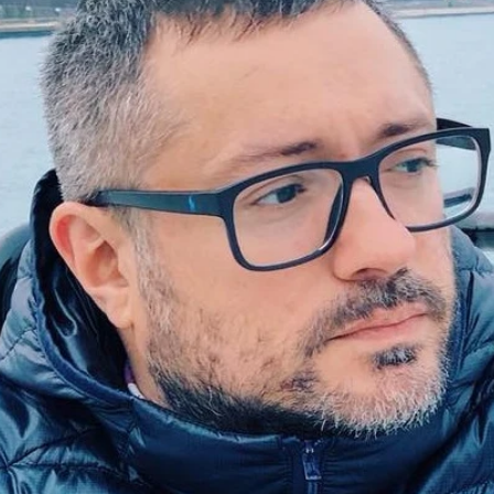
Whatsapp
Facebook
X
Flipboa
r, guionista y productor canario
Roberto
ledo
ha muerto a los
43 años
en Madrid
ir la semana pasada un derrame cerebral,
ica Europa Press
.
El cineasta tenía