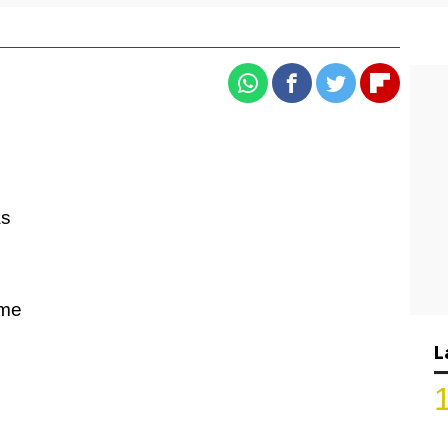
Whatsapp
Facebook
Twitter
Flipboa
as
rme
L