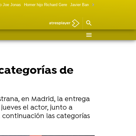
o Joe Jonas
Homer hijo Richard Gere
Javier Bardem política
Marilyn Monr
 categorías de
trana, en Madrid, la entrega
e jueves el actor, junto a
a continuación las categorías