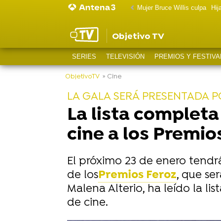
Mujer Bruce Willis culpa
Hij
Objetivo TV
SERIES
TELEVISIÓN
PREMIOS Y FESTIVA
ObjetivoTV
» Cine
LA GALA SERÁ PRESENTADA P
La lista completa
cine a los Premio
El próximo 23 de enero tendrá
de los
Premios Feroz
, que se
Malena Alterio, ha leído la l
de cine.
-