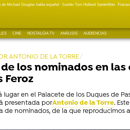
a de Michael Douglas habla español
Sueldo Tom Holland SpiderMan
Fracas
LES
CINE
NOSTALGIA TV
ANÁLISIS
AUDIENCIAS
OR ANTONIO DE LA TORRE
 de los nominados en las
s Feroz
 lugar en el Palacete de los Duques de Pas
rá presentada por
Antonio de la Torre
. Est
ista de nominados, de la que reproducimos 