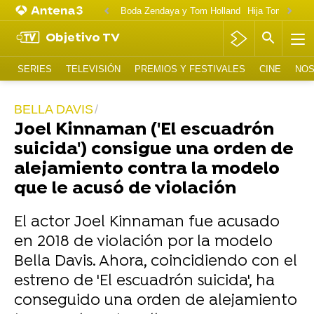
Boda Zendaya y Tom Holland
Hija Tom Cruise 
Objetivo TV
SERIES
TELEVISIÓN
PREMIOS Y FESTIVALES
CINE
NOS
BELLA DAVIS
Joel Kinnaman ('El escuadrón
suicida') consigue una orden de
alejamiento contra la modelo
que le acusó de violación
El actor Joel Kinnaman fue acusado
en 2018 de violación por la modelo
Bella Davis. Ahora, coincidiendo con el
estreno de 'El escuadrón suicida', ha
conseguido una orden de alejamiento