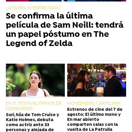
¿A QUIÉN INTERPRETARÁ?
Se confirma la última
película de Sam Neill: tendrá
un papel póstumo en The
Legend of Zelda
EN EL FESTIVAL FRINGE DE
NOVEDADES CARTELERA
EDIMBURGO
Estrenos de cine del 7 de
agosto: El último mono y
Suri, hija de Tom Cruise y
En mar abierto
Katie Holmes, debuta
comparten salas con la
como actriz ante 33
vuelta de La Patrulla
personas y alejada de