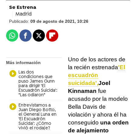
Se Estrena
Madrid
Publicado:
09 de agosto de 2021, 10:26
Whatsapp
Facebook
X
Flipboard
Uno de los actores de
Más información
la recién estrenada
'El
Las dos
escuadrón
condiciones que
puso James Gunn
suicidada',
Joel
para dirigir 'El
Kinnaman
fue
Escuadrón Suicida':
"Las odiaron"
acusado por la modelo
Entrevistamos a
Bella Davis de
Juan Diego Botto,
violación y ahora él ha
el General Luna en
'El Escuadrón
conseguido
una orden
Suicida': ¿Cómo
vivió el rodaje?
de alejamiento