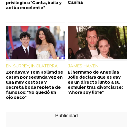
Canina
privilegios: "Canta, baila y
actúa excelente"
EN SURREY, INGLATERRA
JAMES HAVEN
Zendaya y Tom Holland se
El hermano de Angelina
casan por segunda vez en
Jolie declara que es gay
una muy costosa y
en un directo junto a su
secreta boda repleta de
exmujer tras divorciarse:
famosos: "No quedó un
"Ahora soy libre"
ojo seco"