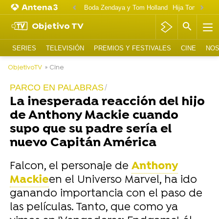
Boda Zendaya y Tom Holland
Hija Tom Cruise 
Objetivo TV
SERIES
TELEVISIÓN
PREMIOS Y FESTIVALES
CINE
NOS
ObjetivoTV
» Cine
PARCO EN PALABRAS
La inesperada reacción del hijo
de Anthony Mackie cuando
supo que su padre sería el
nuevo Capitán América
Falcon, el personaje de
Anthony
Mackie
en el Universo Marvel, ha ido
ganando importancia con el paso de
las películas. Tanto, que como ya