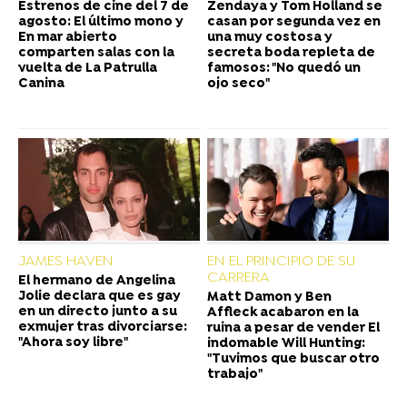
Estrenos de cine del 7 de
Zendaya y Tom Holland se
agosto: El último mono y
casan por segunda vez en
En mar abierto
una muy costosa y
comparten salas con la
secreta boda repleta de
vuelta de La Patrulla
famosos: "No quedó un
Canina
ojo seco"
JAMES HAVEN
EN EL PRINCIPIO DE SU
CARRERA
El hermano de Angelina
Jolie declara que es gay
Matt Damon y Ben
en un directo junto a su
Affleck acabaron en la
exmujer tras divorciarse:
ruina a pesar de vender El
"Ahora soy libre"
indomable Will Hunting:
"Tuvimos que buscar otro
trabajo"