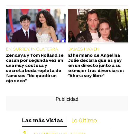
EN SURREY, INGLATERRA
JAMES HAVEN
Zendaya y Tom Holland se
El hermano de Angelina
casan por segunda vez en
Jolie declara que es gay
una muy costosa y
en un directo junto a su
secreta boda repleta de
exmujer tras divorciarse:
famosos: "No quedó un
"Ahora soy libre"
ojo seco"
Las más vistas
Lo último