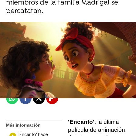
miembros de la familia Madrigal se
percataran.
Miguel Toba
Madrid
Publicado:
03 de febrero de 2022, 18:02
Whatsapp
Facebook
X
Flipboard
'Encanto'
, la última
Más información
película de animación
'Encanto' hace