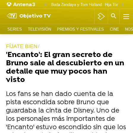
Boda Zendaya y Tom Holland
Hija Tom Cruise 
Objetivo TV
SERIES
TELEVISIÓN
PREMIOS Y FESTIVALES
CINE
NOS
FÍJATE BIEN
'Encanto': El gran secreto de
Bruno sale al descubierto en un
detalle que muy pocos han
visto
Los fans se han dado cuenta de la
pista escondida sobre Bruno que
guardaba la cinta de Disney. Uno de
los personajes más importantes de
'Encanto' estuvo escondido sin que los