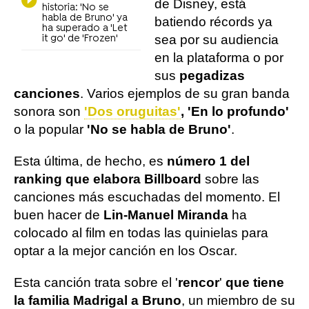
de Disney, está
historia: 'No se
habla de Bruno' ya
batiendo récords ya
ha superado a 'Let
sea por su audiencia
it go' de 'Frozen'
en la plataforma o por
sus
pegadizas
canciones
. Varios ejemplos de su gran banda
sonora son
'Dos oruguitas'
, 'En lo profundo'
o la popular
'No se habla de Bruno'
.
Esta última, de hecho, es
número 1 del
ranking que elabora Billboard
sobre las
canciones más escuchadas del momento. El
buen hacer de
Lin-Manuel Miranda
ha
colocado al film en todas las quinielas para
optar a la mejor canción en los Oscar.
Esta canción trata sobre el '
rencor
'
que tiene
la familia Madrigal a Bruno
, un miembro de su