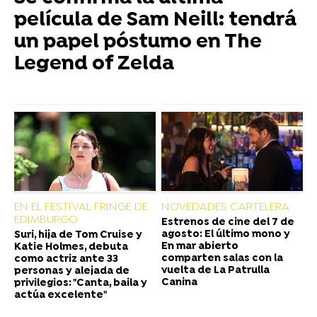
película de Sam Neill: tendrá
un papel póstumo en The
Legend of Zelda
EN EL FESTIVAL FRINGE DE
NOVEDADES CARTELERA
EDIMBURGO
Estrenos de cine del 7 de
agosto: El último mono y
Suri, hija de Tom Cruise y
En mar abierto
Katie Holmes, debuta
comparten salas con la
como actriz ante 33
vuelta de La Patrulla
personas y alejada de
Canina
privilegios: "Canta, baila y
actúa excelente"