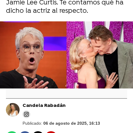
Jamie Lee Curtis. Te contamos qué ha
dicho la actriz al respecto.
Vídeo: Reuters | Foto: Cordon Press/ Reuters
Liam Neeson cuenta cómo fue rodar una
escena de sexo junto a Pamela Anderson
con un coordinador de intimidad por
primera vez
Candela Rabadán
Publicado:
06 de agosto de 2025, 16:13