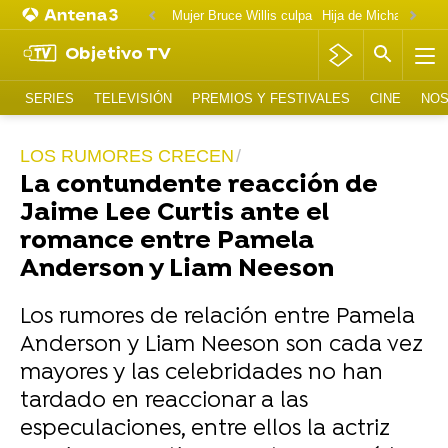
Mujer Bruce Willis culpa
Objetivo TV
SERIES
TELEVISIÓN
PREMIOS Y FESTIVALES
CINE
NOS
LOS RUMORES CRECEN
La contundente reacción de
Jaime Lee Curtis ante el
romance entre Pamela
Anderson y Liam Neeson
Los rumores de relación entre Pamela
Anderson y Liam Neeson son cada vez
mayores y las celebridades no han
tardado en reaccionar a las
especulaciones, entre ellos la actriz