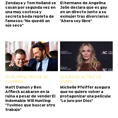
Zendaya y Tom Holland se
El hermano de Angelina
casan por segunda vez en
Jolie declara que es gay
una muy costosa y
en un directo junto a su
secreta boda repleta de
exmujer tras divorciarse:
famosos: "No quedó un
"Ahora soy libre"
ojo seco"
EN EL PRINCIPIO DE SU
AHORA ES ACTRIZ DE
CARRERA
SERIES
Matt Damon y Ben
Michelle Pfeiffer asegura
Affleck acabaron en la
que no quiere volver a
ruina a pesar de vender El
protagonizar una película:
indomable Will Hunting:
"Lo juro por Dios"
"Tuvimos que buscar otro
trabajo"