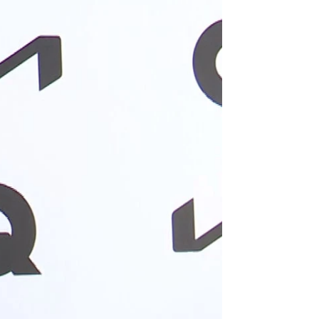
"No es mi vida"
rd