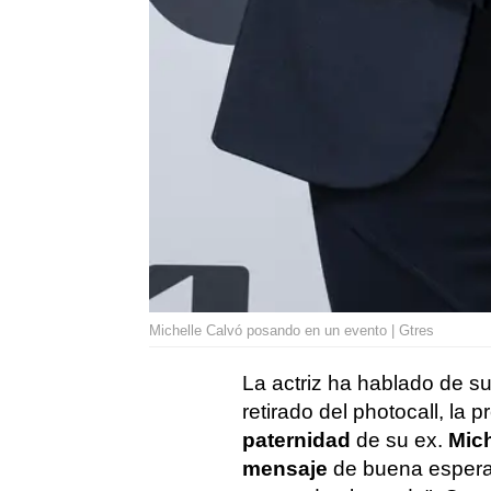
Michelle Calvó posando en un evento | Gtres
La actriz ha hablado de s
retirado del photocall, la 
paternidad
de su ex.
Mich
mensaje
de buena espera