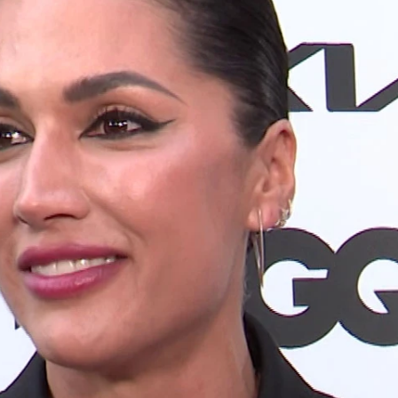
 de su exnovio, Carlo Costanzia, y Alejandra Rubio: 
Whatsapp
Facebook
X
Flipboa
 primera novia famosa que ha tenido
Carlo