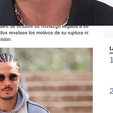
agonizó una relación en 2022 con la también
pareja se conoció en verano y, a lo largo
 su amor con naturalidad por las calles de
nales de octubre su noviazgo llegaba a su
 dos revelase los motivos de su ruptura ni
isión.
L