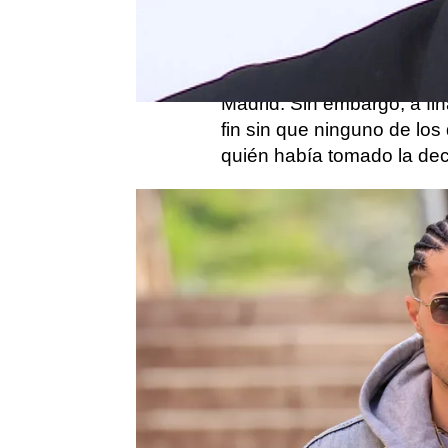
Costanzia
. El actor prot
actriz
Michelle Calvó
. La 
de varios meses, pasearon
Madrid. Sin embargo, a fi
fin sin que ninguno de los
quién había tomado la dec