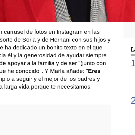
arlos Zurita
ha cumplido 81 años y su hija
la oportunidad de felicitarlo públicamente
 carrusel de fotos en Instagram en las
orte de Soria y de Hernani con sus hijos y
le ha dedicado un bonito texto en el que
L
ia él y la generosidad de ayudar siempre
 apoyar a la familia y de ser "(junto con
ue he conocido". Y María añade: "
Eres
mplo a seguir y el mejor de los padres y
a larga vida porque te necesitamos