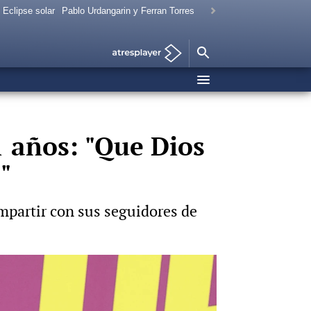
Eclipse solar
Pablo Urdangarin y Ferran Torres
1 años: "Que Dios
"
ompartir con sus seguidores de
Foto: Gtres
rados con Bárbara Rey