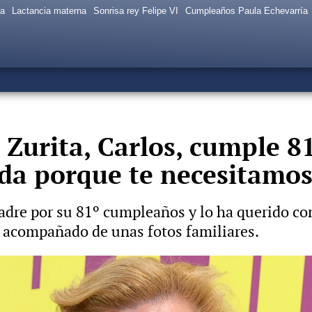
sa
Lactancia materna
Sonrisa rey Felipe VI
Cumpleaños Paula Echevarría
 Zurita, Carlos, cumple 8
ida porque te necesitamos
 padre por su 81º cumpleaños y lo ha querido c
 acompañado de unas fotos familiares.
y Juan Carlos cuando le preguntan por sus audios filt