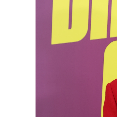
Marc Bosch
Barcelona
Publicado:
10 de octubre de 2024, 12:
María Zurita
y su familia 