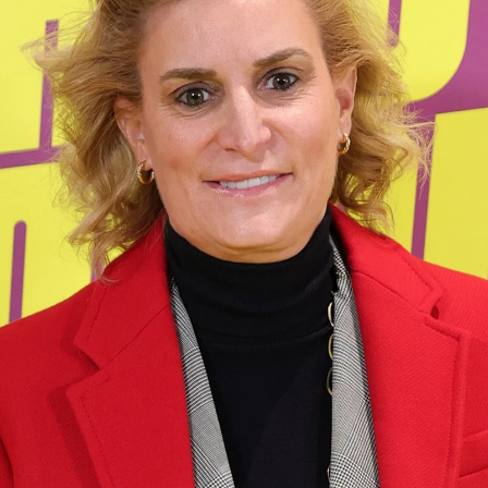
Whatsapp
Facebook
X
Flipboa
03
están de celebración, ya que este