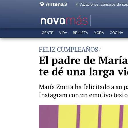
Vacaciones: consejos de ca
GENTE
VIDA
BELLEZA
MODA
COCINA
FELIZ CUMPLEAÑOS
El padre de María
te dé una larga v
María Zurita ha felicitado a su
Instagram con un emotivo texto
María Zurita, leal a su tío el re