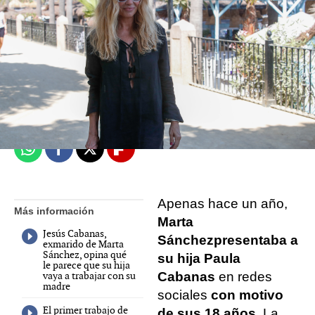
Estela Alba
Madrid
Publicado:
02 de agosto de 2022, 12:33
Whatsapp
Facebook
X
Flipboard
Apenas hace un año,
Más información
Marta
Jesús Cabanas,
Sánchez
presentaba a
exmarido de Marta
Sánchez, opina qué
su hija Paula
le parece que su hija
vaya a trabajar con su
Cabanas
en redes
madre
sociales
con motivo
El primer trabajo de
de sus 18 años
. La