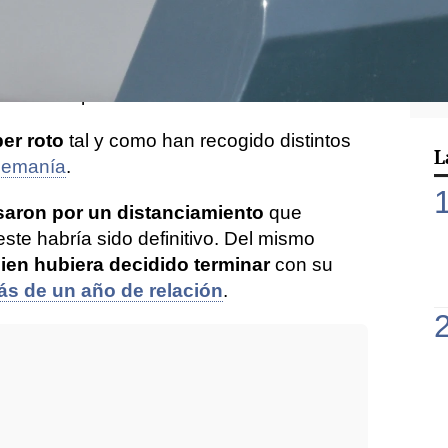
o sus mejores días en la ciudad condal
co protagonismo, mientras que la hija de
ticipar en la LGCT en Madrid, un evento
 de la hípica.
er roto
tal y como han recogido distintos
L
lemanía
.
saron por un distanciamiento
que
ste habría sido definitivo. Del mismo
uien hubiera decidido terminar
con su
s de un año de relación
.