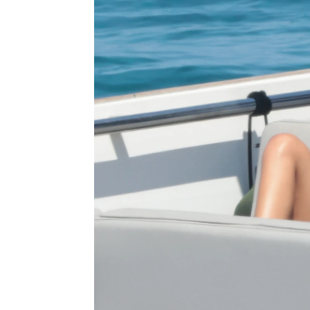
NovaMás
Publicado:
28 de mayo de 2023, 20:05
Una de las parejas de mod
componen
Ferrán Torres 