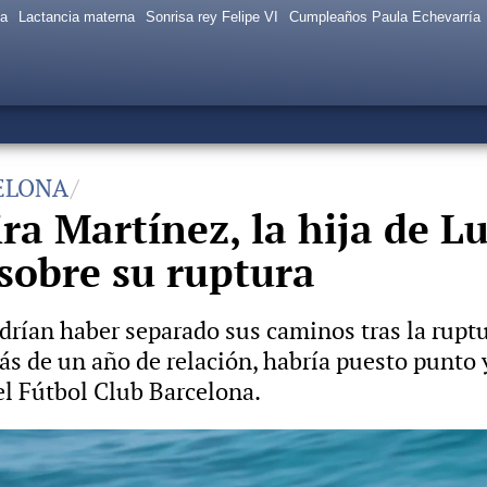
sa
Lactancia materna
Sonrisa rey Felipe VI
Cumpleaños Paula Echevarría
ELONA
ra Martínez, la hija de Lu
sobre su ruptura
odrían haber separado sus caminos tras la rup
más de un año de relación, habría puesto punto
el Fútbol Club Barcelona.
nez, la hija de Luis Enrique, como amazonas