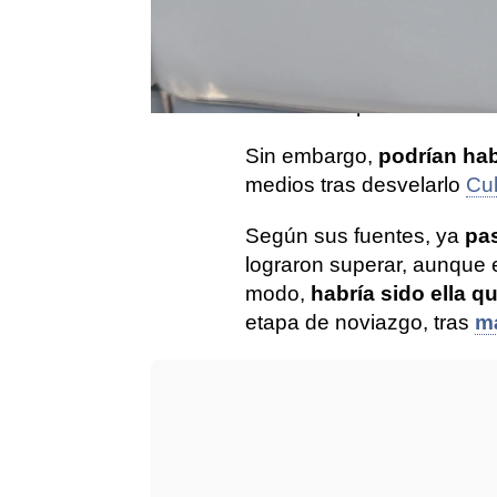
Barcelona no está viviend
tras una temporada con po
Luis Enrique
viene de par
de suma importancia dentro
Sin embargo,
podrían hab
medios tras desvelarlo
Cu
Según sus fuentes, ya
pa
lograron superar, aunque e
modo,
habría sido ella q
etapa de noviazgo, tras
má