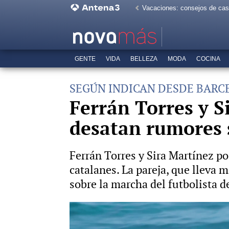
Vacaciones: consejos de ca
GENTE
VIDA
BELLEZA
MODA
COCINA
SEGÚN INDICAN DESDE BARC
Ferrán Torres y Si
desatan rumores 
Ferrán Torres y Sira Martínez p
catalanes. La pareja, que lleva 
sobre la marcha del futbolista d
El estilo y talento de Sira Martí