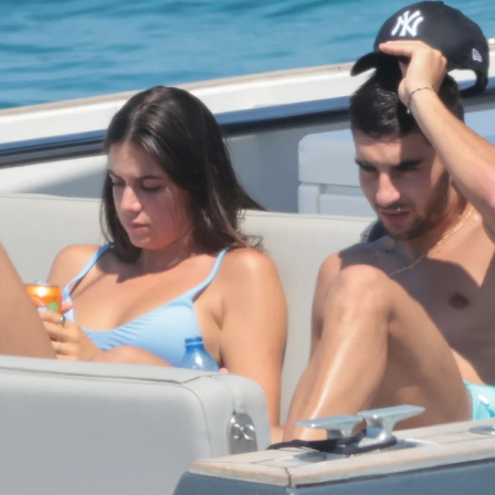
Whatsapp
Facebook
X
Flipboa
a en el mundo del deporte español la
y Sira Martínez
. El futbolista del F.C.