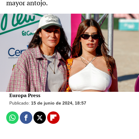
mayor antojo.
Vídeo: Europa Press | Foto: Gtres
Dulceida responde a los comentarios
homófobos sobre su embarazo: "¿Os
molesta que un niño crezca feliz?"
Europa Press
Publicado:
15 de junio de 2024, 18:57
Whatsapp
Facebook
X
Flipboard