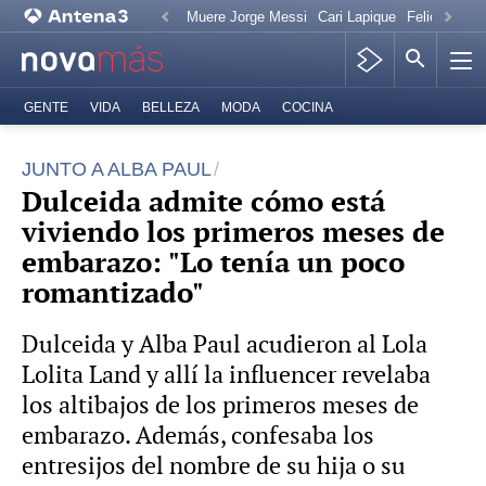
Muere Jorge Messi
Cari Lapique
Felicitación
GENTE
VIDA
BELLEZA
MODA
COCINA
JUNTO A ALBA PAUL
Dulceida admite cómo está
viviendo los primeros meses de
embarazo: "Lo tenía un poco
romantizado"
Dulceida y Alba Paul acudieron al Lola
Lolita Land y allí la influencer revelaba
los altibajos de los primeros meses de
embarazo. Además, confesaba los
entresijos del nombre de su hija o su