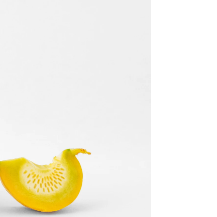
salud
rd