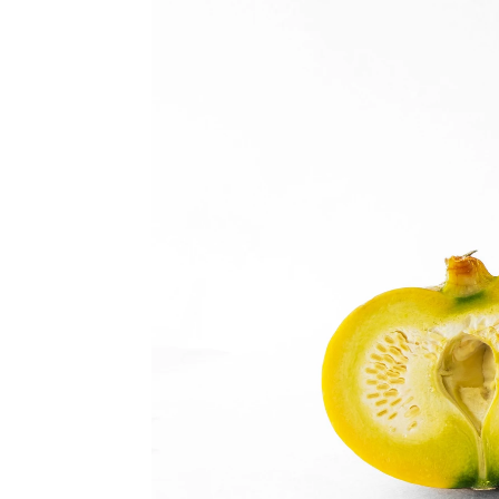
Estos son los tres alimentos que
Estefanía González Cerrón
|
Hyliacom
Publicado:
14 de agosto de 2024, 15:30
¿Has oído alguna vez hab