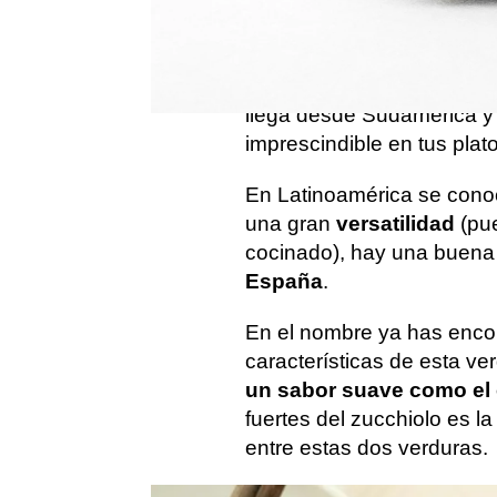
de
zucchini (calabacín) y
origen italiano. Puede ser 
va a estar presente más q
llega desde Sudamérica y 
imprescindible en tus plat
En Latinoamérica se conoc
una gran
versatilidad
(pue
cocinado), hay una buena 
España
.
En el nombre ya has encon
características de esta ve
un sabor suave como el 
fuertes del zucchiolo es l
entre estas dos verduras.