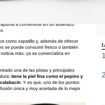
 cetriolo (pepino)
, ambas palabras de
que lo hayas leído, pero a partir de ahora
ue nunca. Se trata de una hortaliza que
apunta a convertirse en un auténtico
os.
e como zapatillo y, además de ofrecer
L
s se puede consumir fresco o también
noticia más: ya se comercializa en
trado una de las pistas y principales
rdura:
tiene la piel fina como el pepino y
calabacín
. Y es que, uno de los puntos
a fusión única y muy acertada de lo mejor