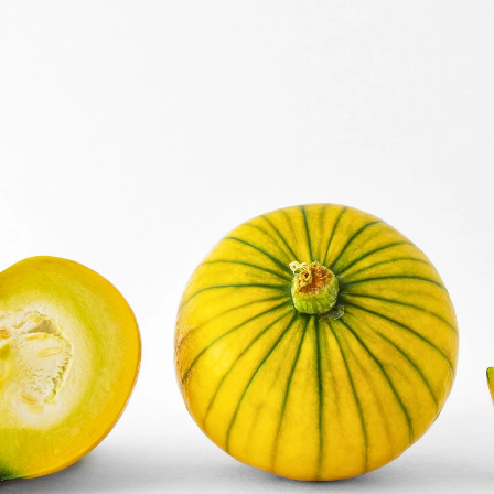
 debes consumir para envejecer mejor y mejorar tu 
Whatsapp
Facebook
X
Flipboa
lar del
zucchiolo
? Su nombre es la unión