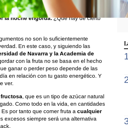
mito muy extendido que dice que algunas
alas para el estómago y, sobre todo, que
r la noche engorda.
¿Qué hay de cierto
argumentos no son lo suficientemente
L
verdad. En este caso, y siguiendo las
ersidad de Navarra y la Academia de
ngordar con la fruta no se basa en el hecho
que ganar o perder peso depende de las
ía en relación con tu gasto energético. Y
e ver.
e
fructosa
, que es un tipo de azúcar natural
ígado. Como todo en la vida, en cantidades
Es por tanto que comer fruta a
cualquier
os excesos siempre será una alternativa
nack.