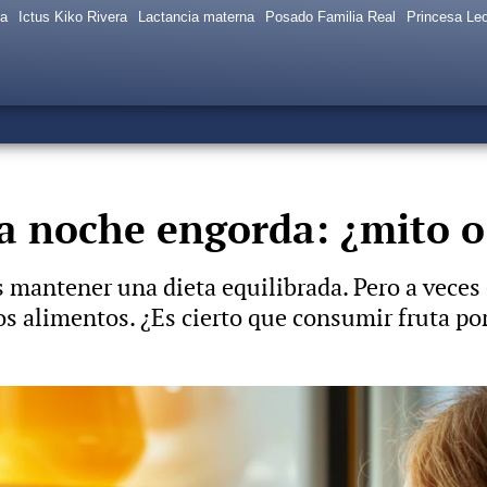
sa
Ictus Kiko Rivera
Lactancia materna
Posado Familia Real
Princesa Le
a noche engorda: ¿mito o
 mantener una dieta equilibrada. Pero a veces 
os alimentos. ¿Es cierto que consumir fruta po
mejor fruta para el corazón