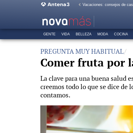
Vacaciones: consejos de ca
GENTE
VIDA
BELLEZA
MODA
COCINA
PREGUNTA MUY HABITUAL
Comer fruta por l
La clave para una buena salud es
creemos todo lo que se dice de l
contamos.
Una cardióloga revela cuál es la 