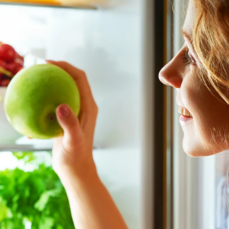
Whatsapp
Facebook
X
Flipboa
s, nos han dicho que hay que comer
menos,
de tres a cinco piezas.
Sin