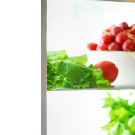
Elena Boluda
|
Hyliacom
Publicado:
17 de octubre de 2024, 17:03
Desde que somos pequeño
fruta
durante el día y, al 