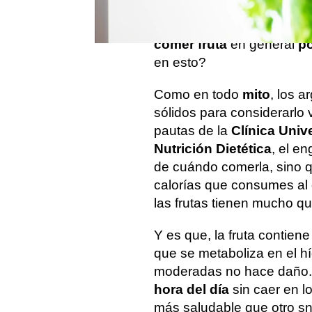
embargo, también hay un 
frutas por la noche son m
comer fruta
en general
po
en esto?
Como en todo
mito
, los 
sólidos para considerarlo 
pautas de la
Clínica Univ
Nutrición Dietética
, el e
de cuándo comerla, sino 
calorías que consumes al d
las frutas tienen mucho qu
Y es que, la fruta contien
que se metaboliza en el h
moderadas no hace daño. 
hora del día
sin caer en l
más saludable que otro s