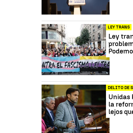
LEY TRANS
Ley tran
problema
Podemos
DELITO DE 
Unidas 
la refor
lejos q