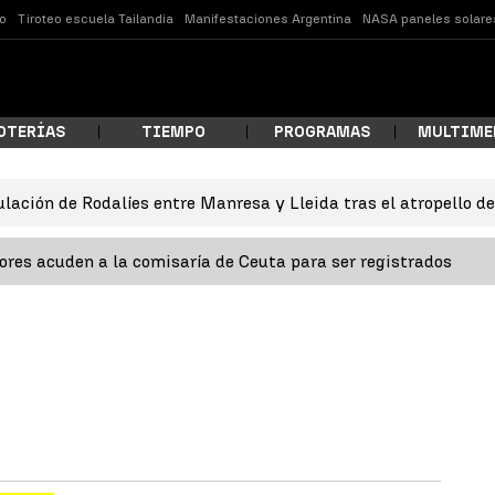
o
Tiroteo escuela Tailandia
Manifestaciones Argentina
NASA paneles solare
OTERÍAS
TIEMPO
PROGRAMAS
MULTIME
ulación de Rodalíes entre Manresa y Lleida tras el atropello d
 estás buscando?
res acuden a la comisaría de Ceuta para ser registrados
ar