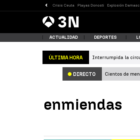
Crisis Ceuta
Playas Donosti
Explosión Damasc
Antena
Noticias
3
ACTUALIDAD
DEPORTES
L
Interrumpida la circ
ÚLTIMA HORA
¿Qué
Cientos de meno
DIRECTO
enmiendas
Busc