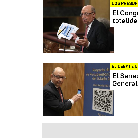
LOS PRESU
El Cong
totalid
EL DEBATE 
El Sena
General