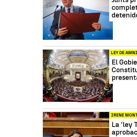
complet
detenid
LEY DE AMN
El Gobi
Constit
present
IRENE MON
La 'ley 
aprobac