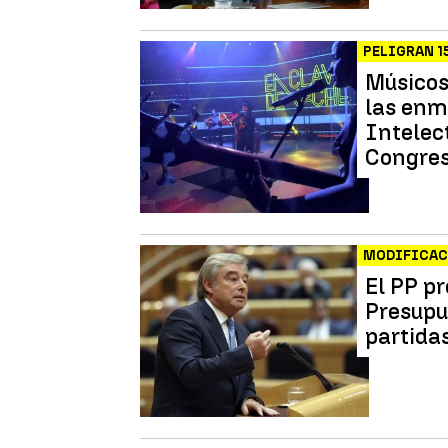
PELIGRAN 1
Músicos
las enm
Intelect
Congre
MODIFICACI
El PP p
Presupue
partidas