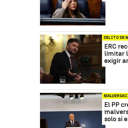
DELITO DE 
ERC rec
limitar 
exigir 
MALVERSAC
El PP cr
malvers
solo sí e