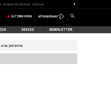
s
Eclipse de sol total
Vinicius
ÚLTIMA
HORA
DIA
SERIES
NEWSLETTER
e una persona