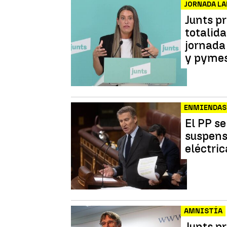
JORNADA L
Junts p
totalida
jornada
y pymes
ENMIENDAS
El PP se
suspens
eléctric
AMNISTÍA
Junts p