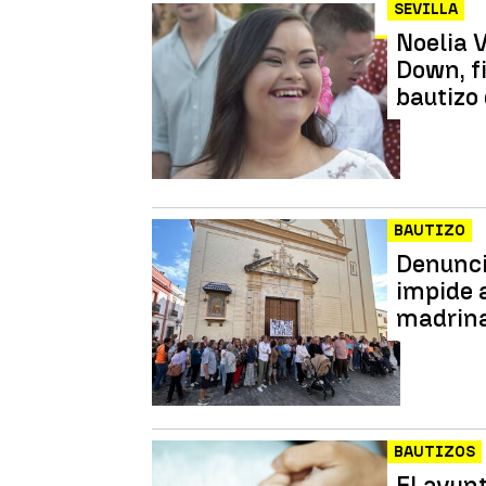
SEVILLA
Noelia 
Down, f
bautizo
BAUTIZO
Denunci
impide 
madrina
BAUTIZOS
El ayun