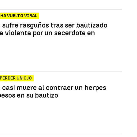
 HA VUELTO VIRAL
 sufre rasguños tras ser bautizado
a violenta por un sacerdote en
 PERDER UN OJO
 casi muere al contraer un herpes
besos en su bautizo