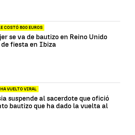
LE COSTÓ 800 EUROS
er se va de bautizo en Reino Unido
de fiesta en Ibiza
 HA VUELTO VIRAL
ia suspende al sacerdote que ofició
nto bautizo que ha dado la vuelta al