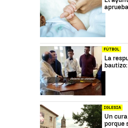
aprueba 
FÚTBOL
La resp
bautizo:
IGLESIA
Un cura
porque 