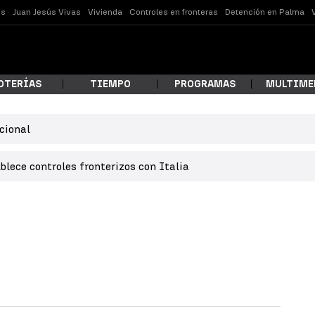
es
Juan Jesús Vivas
Vivienda
Controles en fronteras
Detención en Palma
OTERÍAS
TIEMPO
PROGRAMAS
MULTIME
cional
 estás buscando?
lece controles fronterizos con Italia
ar