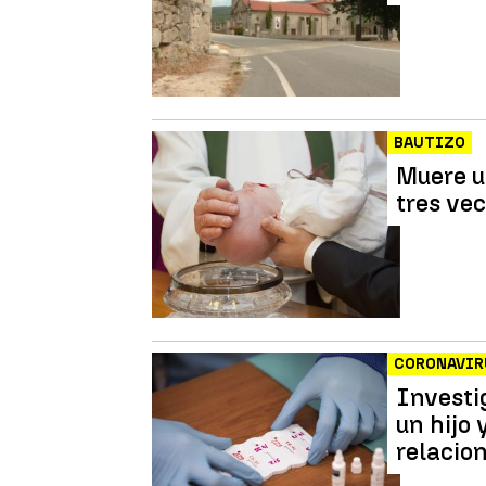
BAUTIZO
Muere u
tres ve
CORONAVIR
Investi
un hijo 
relacio