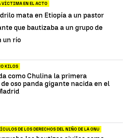
A VÍCTIMA EN EL ACTO
drilo mata en Etiopía a un pastor
ante que bautizaba a
un grupo de
 un río
HO KILOS
da como Chulina la primera
de oso panda gigante nacida en el
Madrid
TÍCULOS DE LOS DERECHOS DEL NIÑO DE LA ONU