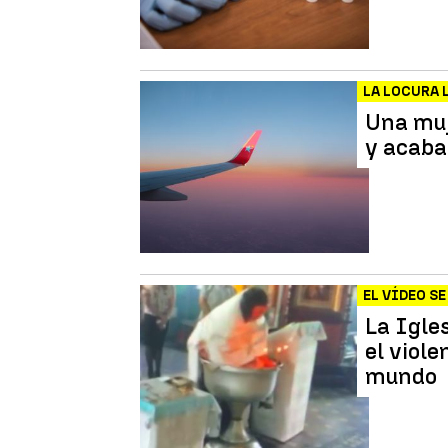
LA LOCURA 
Una muj
y acaba 
EL VÍDEO SE
La Igles
el viole
mundo