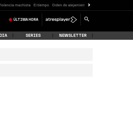
Violencia machista
El tiempo
Orden de alejamiento
Messi
ÚLTIMA
HORA
DIA
SERIES
NEWSLETTER