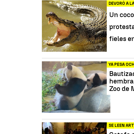
DEVORÓ A L
Un coco
protest
fieles
en
YA PESA OC
Bautiza
hembra 
Zoo de 
SE LEEN AR