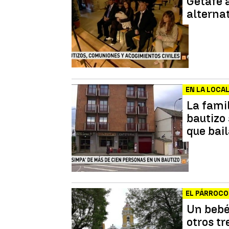
Getafe 
alternat
EN LA LOCA
La famil
bautizo
que bai
EL PÁRROCO
Un bebé
otros t