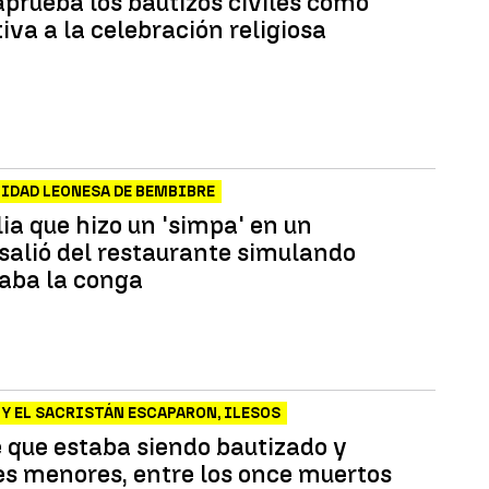
aprueba los bautizos civiles como
iva a la celebración religiosa
LIDAD LEONESA DE BEMBIBRE
ia que hizo un 'simpa' en un
 salió del restaurante simulando
laba la conga
 Y EL SACRISTÁN ESCAPARON, ILESOS
 que estaba siendo bautizado y
res menores, entre los once muertos