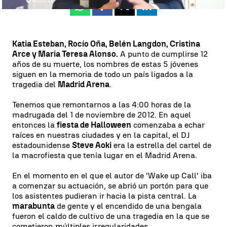
Whatsapp
Facebook
X
Linkedin
Katia Esteban, Rocío Oña, Belén Langdon, Cristina
Arce y María Teresa Alonso.
A punto de cumplirse 12
años de su muerte, los nombres de estas 5 jóvenes
siguen en la memoria de todo un país ligados a la
tragedia del
Madrid Arena
.
Tenemos que remontarnos a las 4:00 horas de la
madrugada del 1 de noviembre de 2012. En aquel
entonces la
fiesta de Halloween
comenzaba a echar
raíces en nuestras ciudades y en la capital, el DJ
estadounidense
Steve Aoki
era la estrella del cartel de
la macrofiesta que tenía lugar en el Madrid Arena.
En el momento en el que el autor de 'Wake up Call' iba
a comenzar su actuación, se abrió un portón para que
los asistentes pudieran ir hacia la pista central. La
marabunta
de gente y el encendido de una bengala
fueron el caldo de cultivo de una tragedia en la que se
cometieron múltiples irregularidades.