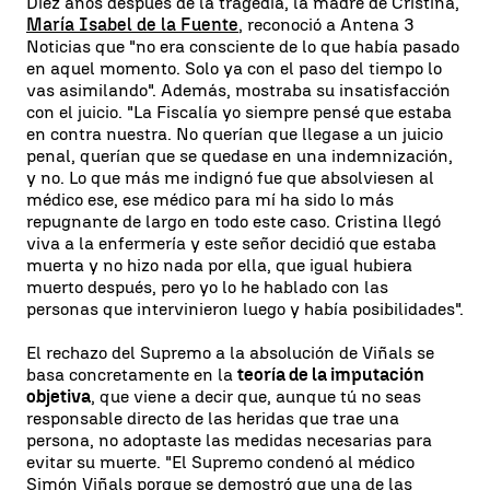
Diez años después de la tragedia, la madre de Cristina,
María Isabel de la Fuente
, reconoció a Antena 3
Noticias que "no era consciente de lo que había pasado
en aquel momento. Solo ya con el paso del tiempo lo
vas asimilando". Además, mostraba su insatisfacción
con el juicio. "La Fiscalía yo siempre pensé que estaba
en contra nuestra. No querían que llegase a un juicio
penal, querían que se quedase en una indemnización,
y no. Lo que más me indignó fue que absolviesen al
médico ese, ese médico para mí ha sido lo más
repugnante de largo en todo este caso. Cristina llegó
viva a la enfermería y este señor decidió que estaba
muerta y no hizo nada por ella, que igual hubiera
muerto después, pero yo lo he hablado con las
personas que intervinieron luego y había posibilidades".
El rechazo del Supremo a la absolución de Viñals se
basa concretamente en la
teoría de la imputación
objetiva
, que viene a decir que, aunque tú no seas
responsable directo de las heridas que trae una
persona, no adoptaste las medidas necesarias para
evitar su muerte. "El Supremo condenó al médico
Simón Viñals porque se demostró que una de las