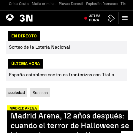
Crisis Ceuta
Mafia criminal
Playas Donosti
Explosión Damasco
Tiroteo
Antena
ÚLTIMA
Noticias
3
HORA
EN DIRECTO
Sorteo de la Lotería Nacional
ÚLTIMA HORA
España establece controles fronterizos con Italia
sociedad
Sucesos
MADRID ARENA
Madrid Arena, 12 años después:
cuando el terror de Halloween se