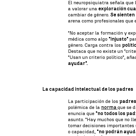
El neuropsiquiatra señala que 
a valorar una
exploración cua
cambiar de género.
Se sienten
arena como profesionales que e
"No aceptar la formación y exp
médica como algo
"injusto"
pa
género. Carga contra los
polít
Destaca que no existe un "crite
"Usan un criterio político", a
ayudar".
La capacidad intelectual de los padres
La participación de los
padre
polémica de la
norma
que se d
enuncia que
"no todos los pad
asunto. "Hay muchos que no ll
tomar decisiones importantes s
o capacidad,
"no podrán ayuda