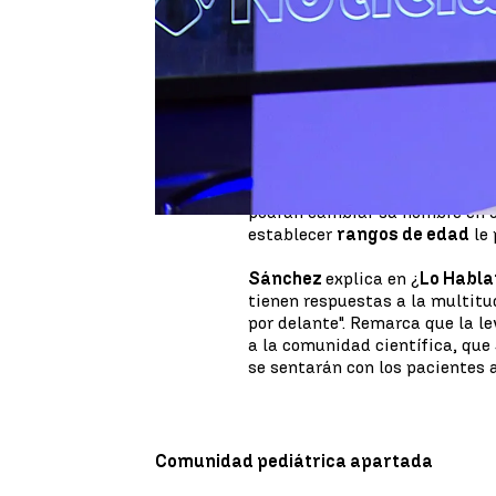
El Gobierno aprobó la
ley tran
tipo de
polémica
y
división
de
los jóvenes entre
16 y 18 años
p
derecho a la libre determinaci
que los mayores de 18 años.
Entre las personas de
14 a 16 
paterna o materna. Además, d
expediente de jurisdicción volu
podrán cambiar su nombre en e
establecer
rangos de edad
le
Sánchez
explica en ¿
Lo Habl
tienen respuestas a la multitu
por delante". Remarca que la l
a la comunidad científica, que
se sentarán con los pacientes a
Comunidad pediátrica apartada