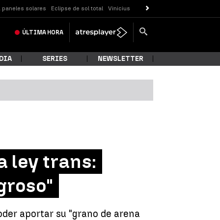
 paneles solares
Eclipse de sol total
Vinicius
ÚLTIMA
HORA
DIA
SERIES
NEWSLETTER
 ley trans:
groso"
oder aportar su "grano de arena