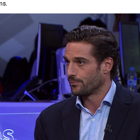
ns.
Carlos Sánchez, neuropsiquiatra, sobre la ley trans: "Establecer ran
Whatsapp
Facebook
X
Linkedin
, 20:02