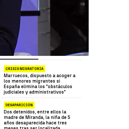
as más vistas
Lo último
CRISIS MIGRATORIA
Marruecos, dispuesto a acoger a
los menores migrantes si
España elimina los "obstáculos
judiciales y administrativos"
DESAPARICIÓN
Dos detenidos, entre ellos la
madre de Miranda, la niña de 5
años desaparecida hace tres
meses tras ser localizada