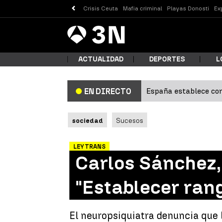
Crisis Ceuta
Mafia criminal
Playas Donosti
Ex
Antena
Noticias
3
ACTUALIDAD
DEPORTES
L
España establece con
EN DIRECTO
¿Qué
sociedad
Sucesos
LEY TRANS
Carlos Sánchez, 
"Establecer ran
Busc
El neuropsiquiatra denuncia que 