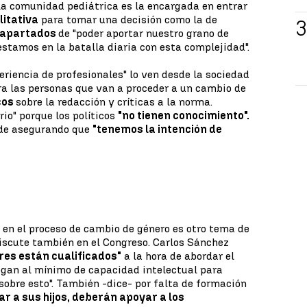
la comunidad pediátrica es la encargada en entrar
litativa
para tomar una decisión como la de
 apartados
de "poder aportar nuestro grano de
stamos en la batalla diaria con esta complejidad".
eriencia de profesionales" lo ven desde la sociedad
ra las personas que van a proceder a un cambio de
icos
sobre la redacción y críticas a la norma.
rio" porque los políticos
"no tienen conocimiento".
ñade asegurando que
"tenemos la intención de
s
en el proceso de cambio de género es otro tema de
iscute también en el Congreso. Carlos Sánchez
res están cualificados"
a la hora de abordar el
egan al mínimo de capacidad intelectual para
obre esto". También -dice- por falta de formación
r a sus hijos, deberán apoyar a los