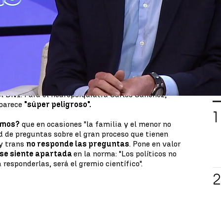
s
el pasado 27 de junio, ley que ha generado todo
ntro del propio Ejecutivo. Una norma que dicta que
odrán ir al registro y tendrán reconocido su
ón de la identidad de género de la misma manera
años
el procedimiento requerirá la autorización
e los
12 y los 14 años
se podrá realizar a través de
ntaria, y, por debajo de los 12 años los niños trans
L
l DNI. Para el neuropsiquiatra Carlos Sánchez,
 parece
"súper peligroso".
amos?
que en ocasiones "la familia y el menor no
d de preguntas sobre el gran proceso que tienen
ey trans
no responde las preguntas
. Pone en valor
se siente apartada
en la norma: "Los políticos no
 responderlas, será el gremio científico".