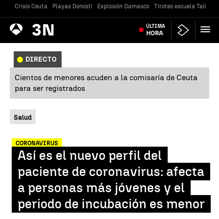
Crisis Ceuta
Playas Donosti
Explosión Damasco
Tiroteo escuela Tailandi
Antena
ÚLTIMA
Noticias
3
HORA
DIRECTO
Cientos de menores acuden a la comisaría de Ceuta
para ser registrados
Salud
CORONAVIRUS
Así es el nuevo perfil del
paciente de coronavirus: afecta
a personas más jóvenes y el
periodo de incubación es menor