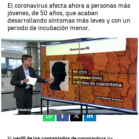
El coronavirus afecta ahora a personas más
jóvenes, de 50 años, que acaban
desarrollando síntomas más leves y con un
periodo de incubación menor.
Así es el nuevo perfil del paciente de coronavirus: afecta a personas
más jóvenes y el periodo de incubación es menor |
Antena 3
Noticias
Antena 3 Noticias
Publicado:
23 de junio de 2020, 16:06
Whatsapp
Facebook
X
Linkedin
El
perfil de los contagiados de coronavirus
ha