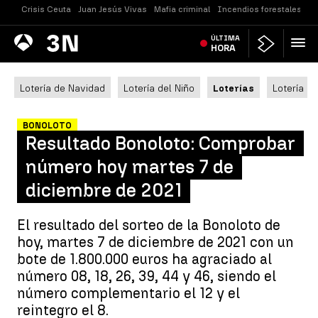
Crisis Ceuta
Juan Jesús Vivas
Mafia criminal
Incendios forestales
Vi
Antena
ÚLTIMA
Noticias
3
HORA
Lotería de Navidad
Lotería del Niño
Loterías
Lotería N
BONOLOTO
Resultado Bonoloto: Comprobar
número hoy martes 7 de
diciembre de 2021
El resultado del sorteo de la Bonoloto de
hoy, martes 7 de diciembre de 2021 con un
bote de 1.800.000 euros ha agraciado al
número 08, 18, 26, 39, 44 y 46, siendo el
número complementario el 12 y el
reintegro el 8.