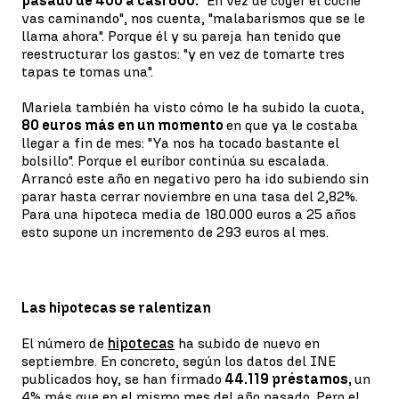
pasado de 400 a casi 600.
"En vez de coger el coche
vas caminando", nos cuenta, "malabarismos que se le
llama ahora". Porque él y su pareja han tenido que
reestructurar los gastos: "y en vez de tomarte tres
tapas te tomas una".
Mariela también ha visto cómo le ha subido la cuota,
80 euros más en un momento
en que ya le costaba
llegar a fin de mes: "Ya nos ha tocado bastante el
bolsillo". Porque el euríbor continúa su escalada.
Arrancó este año en negativo pero ha ido subiendo sin
parar hasta cerrar noviembre en una tasa del 2,82%.
Para una hipoteca media de 180.000 euros a 25 años
esto supone un incremento de 293 euros al mes.
Las hipotecas se ralentizan
El número de
hipotecas
ha subido de nuevo en
septiembre. En concreto, según los datos del INE
publicados hoy, se han firmado
44.119 préstamos,
un
4% más que en el mismo mes del año pasado. Pero el