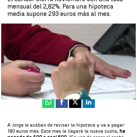
mensual del 2,82%. Para una hipoteca
media supone 293 euros más al mes.
El euríbor cierra noviembre con una tasa mensual del 2,82% |
Antena 3 Noticias
Silvia López
Publicado:
30 de noviembre de 2022, 17:20
Whatsapp
Facebook
X
Linkedin
A Jorge le acaban de revisar la hipoteca y va a pagar
180 euros más. Este mes le llegará la nueva cuota,
ha