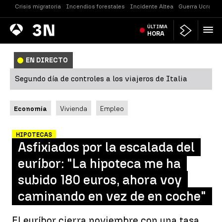
Crisis migratoria
Incendios forestales
Incidente Altea
Guerra Ucrania
Antena
ÚLTIMA
Noticias
3
HORA
EN DIRECTO
Segundo día de controles a los viajeros de Italia
Economía
Vivienda
Empleo
HIPOTECAS
Asfixiados por la escalada del
euríbor: "La hipoteca me ha
subido 180 euros, ahora voy
caminando en vez de en coche"
El euríbor cierra noviembre con una tasa