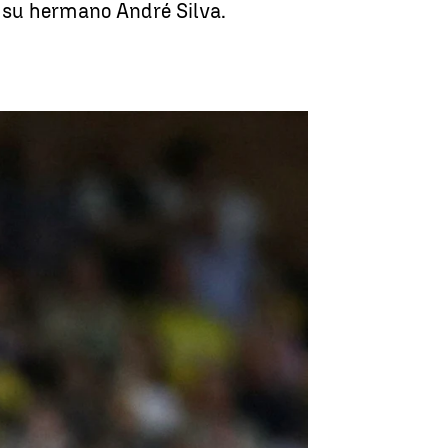
 y su hermano André Silva.
e Diogo Jota y su hermano en Zamora |
Espejo Público