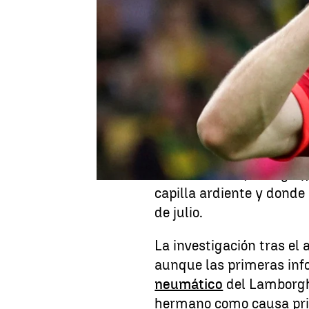
Publicado:
04 de julio de 2025, 13:24
Un día después del trági
vida
Diogo Jota
, futboli
André Silva
, también fu
informaciones sobre el t
Bajas (A-52) en Cernadil
del jueves 3 de julio. L
en Gondomar (Portugal),
capilla ardiente y donde 
de julio.
La investigación tras el
aunque las primeras in
neumático
del Lamborghi
hermano como causa princ