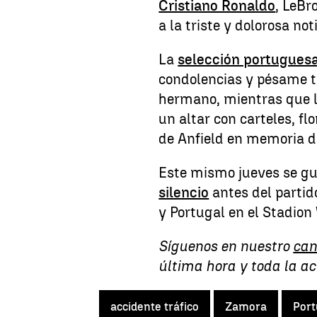
Cristiano Ronaldo
, LeBr
a la triste y dolorosa noti
La
selección portugues
condolencias y pésame tr
hermano, mientras que l
un altar con carteles, flo
de Anfield en memoria de
Este mismo jueves se g
silencio
antes del partid
y Portugal en el Stadion
Síguenos en nuestro
can
última hora y toda la a
accidente tráfico
Zamora
Port