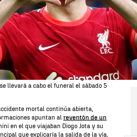
Whatsapp
Facebook
X
Linkedin
ca accidente en el que
perdieron la
sta de Liverpool de 28 años, y su hermano
tbolista, se siguen conociendo detalles e
rágico suceso ocurrido en la Autovía Rías
la (Zamora), en torno a las 00:40 horas
os cuerpos de los dos hermanos ya están
 donde este viernes tendrá lugar la
se llevará a cabo el funeral el sábado 5
 accidente mortal continúa abierta,
formaciones apuntan al
reventón de un
ni en el que viajaban Diogo Jota y su
ipal que explicaría la salida de la vía.