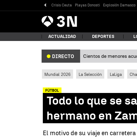
Crisis Ceuta
Playas Donosti
Explosión Damasco
Antena
Noticias
3
ACTUALIDAD
DEPORTES
L
Cientos de menores acud
DIRECTO
¿Qué
Mundial 2026
La Selección
LaLiga
Cha
FÚTBOL
Todo lo que se s
hermano en Za
Bus
El motivo de su viaje en carretera