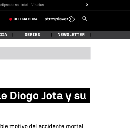
clipse de sol total
Vinicius
ÚLTIMA
HORA
DIA
SERIES
NEWSLETTER
e Diogo Jota y su
ible motivo del accidente mortal