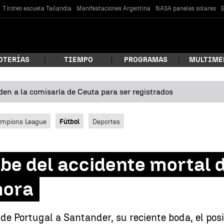
Tiroteo escuela Tailandia
Manifestaciones Argentina
NASA paneles solares
E
OTERÍAS
TIEMPO
PROGRAMAS
MULTIME
en a la comisaría de Ceuta para ser registrados
 estás buscando?
mpions League
Fútbol
Deportes
abe del accidente mortal d
mora
car
 de Portugal a Santander, su reciente boda, el pos