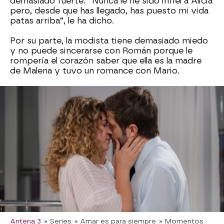
demasiado fuerte. “Nunca le he sido infiel a Alicia
pero, desde que has llegado, has puesto mi vida
patas arriba”, le ha dicho.
Por su parte, la modista tiene demasiado miedo
y no puede sincerarse con Román porque le
rompería el corazón saber que ella es la madre
de Malena y tuvo un romance con Mario.
Las cosas son demasiado complicadas, por lo
que Lola le ha pedido al contable que siga con su
vida y no rompa su compromiso: “No puedo
estar contigo, hay cosas de mi pasado que no
sabes”.
Cuando Lola estaba a punto de desvelar su
mayor secreto, Claudia y Chimo han llegado por
sorpresa. ¿Será capaz de desvelar su mayor
secreto?
Antena 3
» Series
» Amar es para siempre
» Momentos