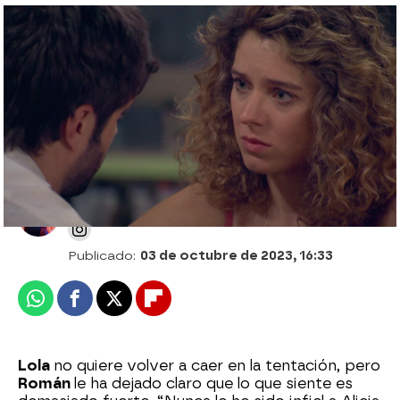
Clara Garrido recuerda los siete
momentos que han marcado la vida de
Lola en Amar es para siempre
Desirée Castillo
Publicado:
03 de octubre de 2023, 16:33
Whatsapp
Facebook
X
Flipboard
Lola
no quiere volver a caer en la tentación, pero
Román
le ha dejado claro que lo que siente es