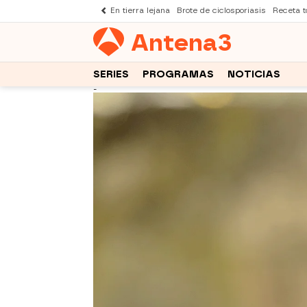
En tierra lejana
Brote de ciclosporiasis
Receta to
Antena
3
SERIES
PROGRAMAS
NOTICIAS
-