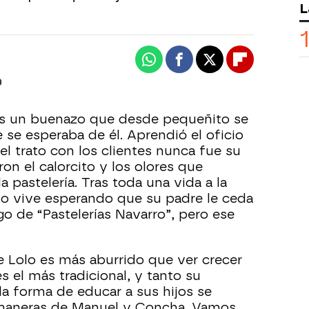
L
Whatsapp
Facebook
X
Flipboard
0
es un buenazo que desde pequeñito se
 se esperaba de él. Aprendió el oficio
l trato con los clientes nunca fue su
ron el calorcito y los olores que
a pastelería. Tras toda una vida a la
lo vive esperando que su padre le ceda
go de “Pastelerías Navarro”, pero ese
 Lolo es más aburrido que ver crecer
es el más tradicional, y tanto su
la forma de educar a sus hijos se
 maneras de Manuel y Concha. Vamos,