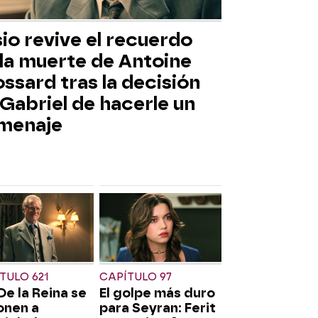
io revive el recuerdo
 la muerte de Antoine
ssard tras la decisión
Gabriel de hacerle un
menaje
TULO 621
CAPÍTULO 97
De la Reina se
El golpe más duro
onen a
para Seyran: Ferit