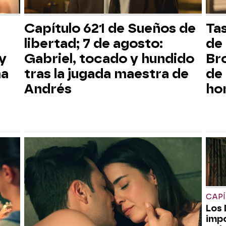
Capítulo 621 de Sueños de
Tas
libertad; 7 de agosto:
de
y
Gabriel, tocado y hundido
Bro
ma
tras la jugada maestra de
de 
Andrés
ho
CAPÍ
Los 
imp