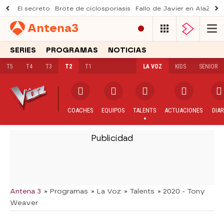
El secreto
Brote de ciclosporiasis
Fallo de Javier en AlaZ
Mu
Antena
3
SERIES
PROGRAMAS
NOTICIAS
T5
T4
T3
T2
T1
LA VOZ
KIDS
SENIOR
COACHES
EQUIPOS
TALENTS
ACTUACIONES
DIAR
-
Antena 3
» Programas
» La Voz
» Talents
» 2020 - Tony
Weaver