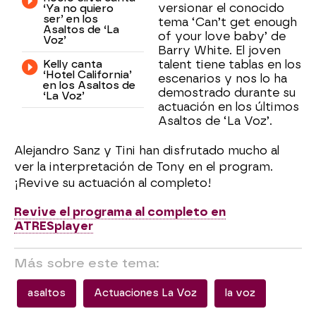
versionar el conocido
‘Ya no quiero
ser’ en los
tema ‘Can’t get enough
Asaltos de ‘La
of your love baby’ de
Voz’
Barry White. El joven
Kelly canta
talent tiene tablas en los
‘Hotel California’
escenarios y nos lo ha
en los Asaltos de
demostrado durante su
‘La Voz’
actuación en los últimos
Asaltos de ‘La Voz’.
Alejandro Sanz y Tini han disfrutado mucho al
ver la interpretación de Tony en el program.
¡Revive su actuación al completo!
Revive el programa al completo en
ATRESplayer
Más sobre este tema:
asaltos
Actuaciones La Voz
la voz