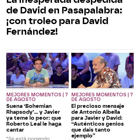
de David en Pasapalabra:
¡con troleo para David
Fernández!
MEJORES MOMENTOS | 7
MEJORES MOMENTOS | 7
DE AGOSTO
DE AGOSTO
Suena ‘Bohemian
El precioso mensaje
Rhapsody’... y Javier
de Antonio Albella
ya teme lo peor: que
para Javier y David:
Roberto Leal le haga
“Auténticos genios
cantar
que dais tanto
ejemplo”
“Se está poniendo