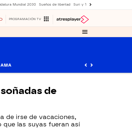
idatura Mundial 2030
Sueños de libertad
Suri y Tom Cruise
YAS verano
O
PROGRAMACIÓN TV
RAMA
s soñadas de
ra de irse de vacaciones,
 que las suyas fueran así