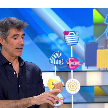
xplica la curiosa forma de viajar de Paris Hilto
Whatsapp
Facebook
X
Flipboa