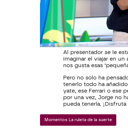
Pocas veces hemos vis
tanto deseo como ha sid
completado por Luis. Cu
normal es comprar un bi
avión privado?
Al presentador se le es
imaginar el viajar en un
nos gusta esas ‘pequeñ
Pero no solo ha pensado
tenerlo todo ha añadid
yate, ese Ferrari o ese 
por una vez, Jorge no 
pueda tenerla. ¡Disfrut
Momentos La ruleta de la suerte