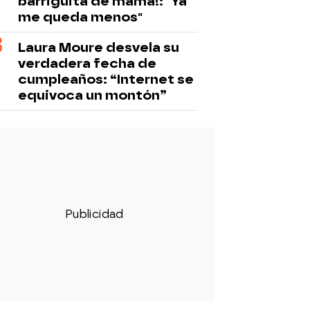
barriguita de mamá!: "Ya
me queda menos"
Laura Moure desvela su
verdadera fecha de
cumpleaños: “Internet se
equivoca un montón”