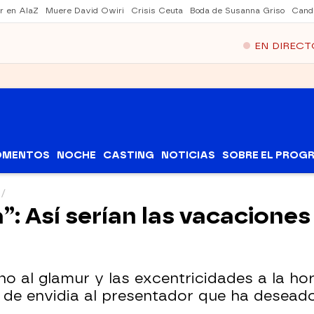
er en AlaZ
Muere David Owiri
Crisis Ceuta
Boda de Susanna Griso
Cand
EN DIRECT
OMENTOS
NOCHE
CASTING
NOTICIAS
SOBRE EL PROG
”: Así serían las vacacione
no al glamur y las excentricidades a la ho
 de envidia al presentador que ha deseado