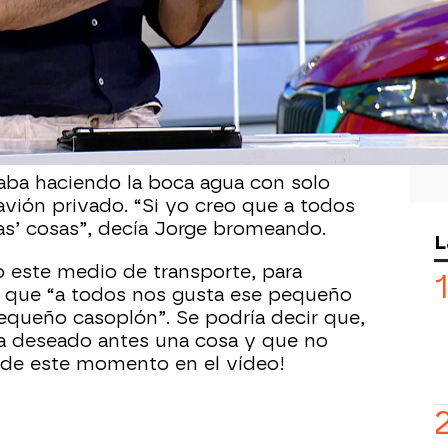
to a
Jorge Fernández
implorar algo con
o la resolución de este panel
ando uno viaja a otro país lo más
llete de avión, pero… ¿qué tal un
taba haciendo la boca agua con solo
 avión privado. “Si yo creo que a todos
as’ cosas”, decía Jorge bromeando.
L
 este medio de transporte, para
o que “a todos nos gusta ese pequeño
pequeño casoplón”. Se podría decir que,
ha deseado antes una cosa y que no
a de este momento en el vídeo!