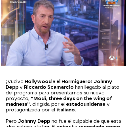
Eire García Arbaizar
Publicado:
23 de septiembre de 2024, 22:43
Whatsapp
Facebook
X
Flipboard
¡Vuelve
Hollywood
a
El Hormiguero
!
Johnny
Depp
y
Riccardo Scamarcio
han llegado al plató
del programa para presentarnos su nuevo
proyecto,
“Modi, three days on the wing of
madness”
, dirigida por el
estadounidense
y
protagonizada por el
italiano
.
Pero
Johnny Depp
no fue el culpable de que esta
idea saliese a la
luz
. El
actor
ha
recordado como
,