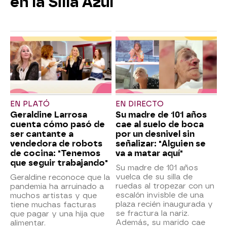
en la Silla Azul
EN PLATÓ
EN DIRECTO
Geraldine Larrosa
Su madre de 101 años
cuenta cómo pasó de
cae al suelo de boca
ser cantante a
por un desnivel sin
vendedora de robots
señalizar: "Alguien se
de cocina: "Tenemos
va a matar aquí"
que seguir trabajando"
Su madre de 101 años
vuelca de su silla de
Geraldine reconoce que la
ruedas al tropezar con un
pandemia ha arruinado a
escalón invisble de una
muchos artistas y que
plaza recién inaugurada y
tiene muchas facturas
se fractura la nariz.
que pagar y una hija que
Además, su marido cae
alimentar.