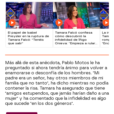
El papel de Isabel
Tamara Falcó confiesa
La irón
Preysler en la ruptura de
cómo descubrió la
Tamara
Tamara Falcó: "Tenéis
infidelidad de Íñigo
rompió
que salir"
Onieva: “Empieza a rular
"Encima
un vídeo que no veo
es un 
hasta el día siguiente”
Más allá de esta anécdota, Pablo Motos le ha
preguntado si ahora tendría ánimo para volver a
enamorarse o desconfía de los hombres. "Mi
padre era un señor, hay otros miembros de mi
familia que no tanto", ha dicho mientras no podía
contener la risa. Tamara ha asegurado que tiene
"amigos estupendos, que jamás harían daño a una
mujer" y ha comentado que la infidelidad es algo
que sucede "en los dos géneros".