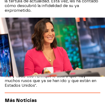
la tertulia de actualidad. Esta vez, les ha contado
cómo descubrió la infidelidad de su ya
exprometido.
Con su sentido del humor, Tamara también ha
contado anécdotas como la reacción de Enrique
Iglesias cuando se enteró de su ruptura. "Tengo
un novio ruso para ti", le comentó su hermano, a
lo que ella le respondió: "Enrique, estamos a
sábado".
Esa conversación, que habría sucedido apenas
un día después de que descubriera la infidelidad,
transcurrió en ese tono divertido porque Tamara
le insistió: "Hombre, no, que se lo van a llevar a la
mili y todo eso". Enrique le aclaró que "hay
muchos rusos que ya se han ido y que están en
Estados Unidos".
Más Noticias