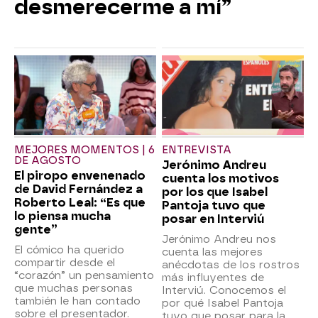
desmerecerme a mí”
MEJORES MOMENTOS | 6
ENTREVISTA
DE AGOSTO
Jerónimo Andreu
El piropo envenenado
cuenta los motivos
de David Fernández a
por los que Isabel
Roberto Leal: “Es que
Pantoja tuvo que
lo piensa mucha
posar en Interviú
gente”
Jerónimo Andreu nos
El cómico ha querido
cuenta las mejores
compartir desde el
anécdotas de los rostros
“corazón” un pensamiento
más influyentes de
que muchas personas
Interviú. Conocemos el
también le han contado
por qué Isabel Pantoja
sobre el presentador.
tuvo que posar para la