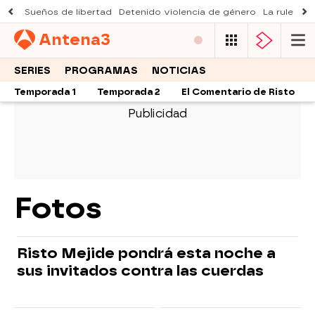
Sueños de libertad
Detenido violencia de género
La ruleta d
Antena
3
SERIES
PROGRAMAS
NOTICIAS
Temporada 1
Temporada 2
El Comentario de Risto
Fotos
Risto Mejide pondrá esta noche a
sus invitados contra las cuerdas