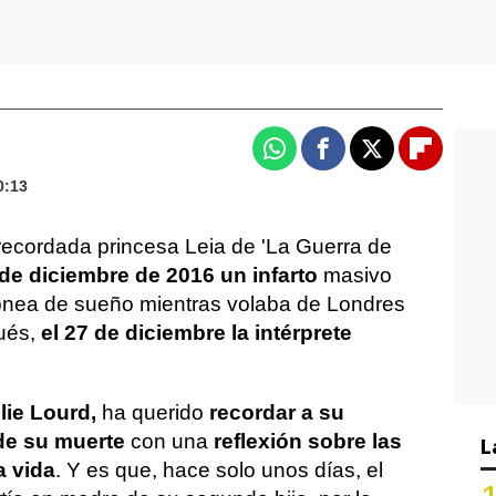
Whatsapp
Facebook
X
Flipboa
0:13
 recordada princesa Leia de 'La Guerra de
3 de diciembre de 2016 un infarto
masivo
nea de sueño mientras volaba de Londres
ués,
el 27 de diciembre la intérprete
llie Lourd,
ha querido
recordar a su
 de su muerte
con una
reflexión sobre las
L
a vida
. Y es que, hace solo unos días, el