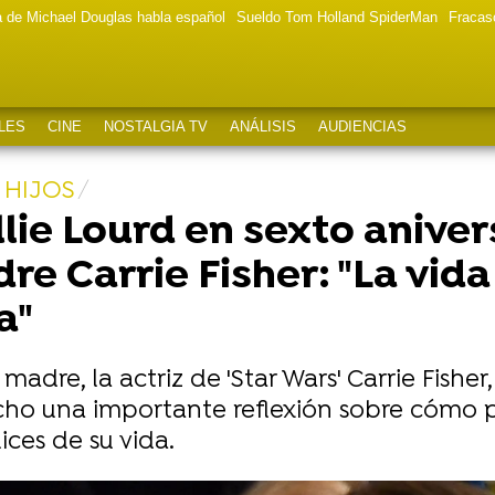
a de Michael Douglas habla español
Sueldo Tom Holland SpiderMan
Fracas
LES
CINE
NOSTALGIA TV
ANÁLISIS
AUDIENCIAS
 HIJOS
llie Lourd en sexto aniver
e Carrie Fisher: "La vid
a"
madre, la actriz de 'Star Wars' Carrie Fisher
echo una importante reflexión sobre cómo 
ces de su vida.