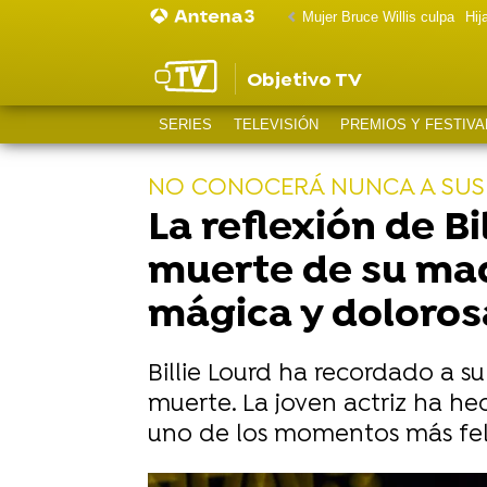
Mujer Bruce Willis culpa
Hij
Objetivo TV
SERIES
TELEVISIÓN
PREMIOS Y FESTIVA
NO CONOCERÁ NUNCA A SUS
La reflexión de Bi
muerte de su madr
mágica y doloros
Billie Lourd ha recordado a su 
muerte. La joven actriz ha h
uno de los momentos más feli