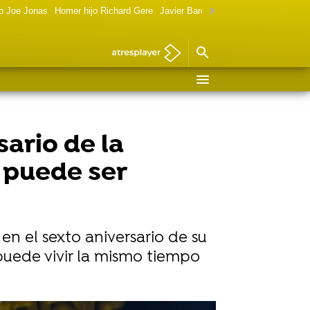
o Joe Jonas
Homer hijo Richard Gere
Javier Bardem política
Marilyn Monr
sario de la
a puede ser
, en el sexto aniversario de su
puede vivir la mismo tiempo