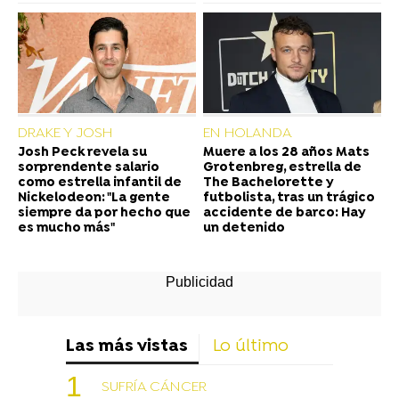
DRAKE Y JOSH
EN HOLANDA
Josh Peck revela su
Muere a los 28 años Mats
sorprendente salario
Grotenbreg, estrella de
como estrella infantil de
The Bachelorette y
Nickelodeon: "La gente
futbolista, tras un trágico
siempre da por hecho que
accidente de barco: Hay
es mucho más"
un detenido
Las más vistas
Lo último
SUFRÍA CÁNCER