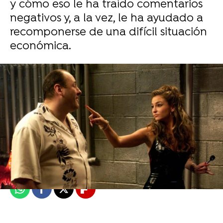
y cómo eso le ha traído comentarios
negativos y, a la vez, le ha ayudado a
recomponerse de una difícil situación
económica.
Carmen Ayesa Esquivel
Publicado:
28 de febrero de 2024, 16:21
Whatsapp
Facebook
X
Flipboard