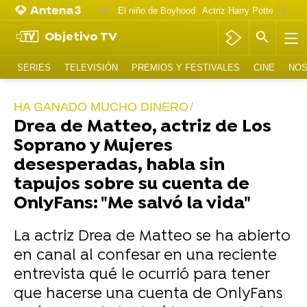
El niño de Boyhood
Actriz Harry Potter OnlyF
Objetivo TV
SERIES
TELEVISIÓN
PREMIOS Y FESTIVALES
CINE
NOS
HA GANADO MUCHO DINERO
Drea de Matteo, actriz de Los
Soprano y Mujeres
desesperadas, habla sin
tapujos sobre su cuenta de
OnlyFans: "Me salvó la vida"
La actriz Drea de Matteo se ha abierto
en canal al confesar en una reciente
entrevista qué le ocurrió para tener
que hacerse una cuenta de OnlyFans