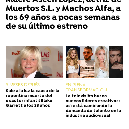
Muere Ascen López, actriz de
Muertos S.L. y Machos Alfa, a
los 69 años a pocas semanas
de su último estreno
5 MESES DEPUÉS
EN PLENA
TRANSFORMACIÓN
Sale a la luz la causa de la
repentina muerte del
La televisión busca
exactor infantil Blake
nuevos líderes creativos:
Garrett a los 33 años
así está cambiando la
demanda de talento en la
industria audiovisual