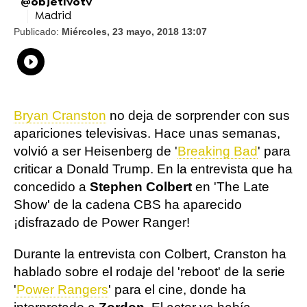
@objetivotv
Madrid
Publicado:
Miércoles, 23 mayo, 2018 13:07
Whatsapp
Compartir
Facebook
Twitter
Linkedin
Flipboard
Bryan Cranston
no deja de sorprender con sus
apariciones televisivas. Hace unas semanas,
volvió a ser Heisenberg de '
Breaking Bad
' para
criticar a Donald Trump. En la entrevista que ha
concedido a
Stephen Colbert
en 'The Late
Show' de la cadena CBS ha aparecido
¡disfrazado de Power Ranger!
Durante la entrevista con Colbert, Cranston ha
hablado sobre el rodaje del 'reboot' de la serie
'
Power Rangers
' para el cine, donde ha