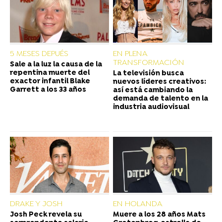
5 MESES DEPUÉS
EN PLENA
TRANSFORMACIÓN
Sale a la luz la causa de la
repentina muerte del
La televisión busca
exactor infantil Blake
nuevos líderes creativos:
Garrett a los 33 años
así está cambiando la
demanda de talento en la
industria audiovisual
DRAKE Y JOSH
EN HOLANDA
Josh Peck revela su
Muere a los 28 años Mats