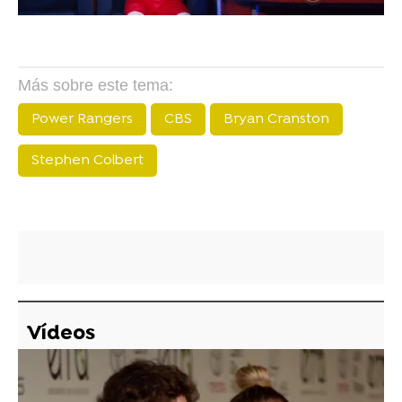
Más sobre este tema:
Power Rangers
CBS
Bryan Cranston
Stephen Colbert
Vídeos