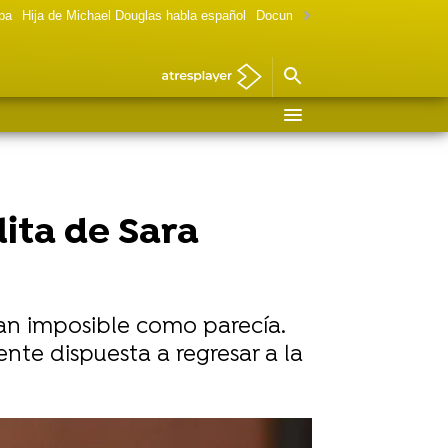
lpa
Hija de Michael Douglas habla español
Documental Las chicas Gilmore
lita de Sara
tan imposible como parecía.
te dispuesta a regresar a la