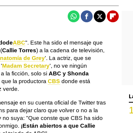
Whatsapp
Facebook
X
Flipboa
ado
de
ABC
". Este ha sido el mensaje que
(
Callie Torres
) a la cadena de televisión,
natomía de Grey
'. La actriz, que se
'
Madam Secretary
', no ve ningún
 la ficción, solo si
ABC y Shonda
a que la productora
CBS
donde está
z verde.
L
nsaje en su cuenta oficial de Twitter tras
s para dejar claro que volver o no a la
 y no suya: "Que conste que CBS ha sido
conmigo.
¡Están abiertos a que Callie