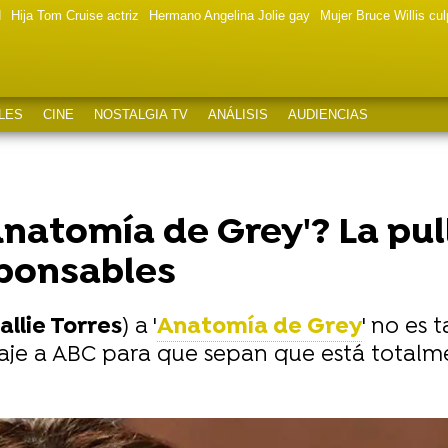
d
Hija Tom Cruise actriz
Hermano Angelina Jolie gay
Mujer Bruce Willis cu
LES
CINE
NOSTALGIA TV
ANÁLISIS
AUDIENCIAS
'Anatomía de Grey'? La pul
sponsables
allie Torres
) a '
Anatomía de Grey
' no es 
aje a ABC para que sepan que está totalmen