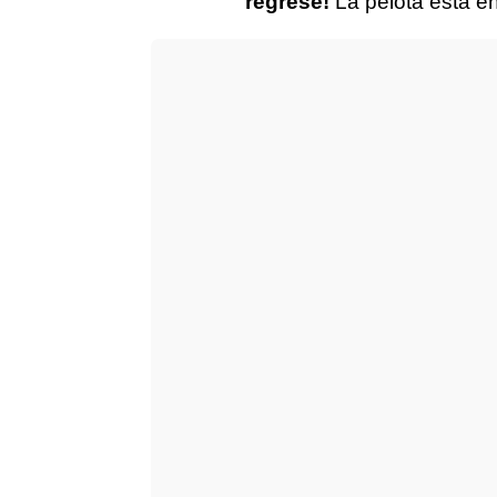
regrese!
La pelota está en