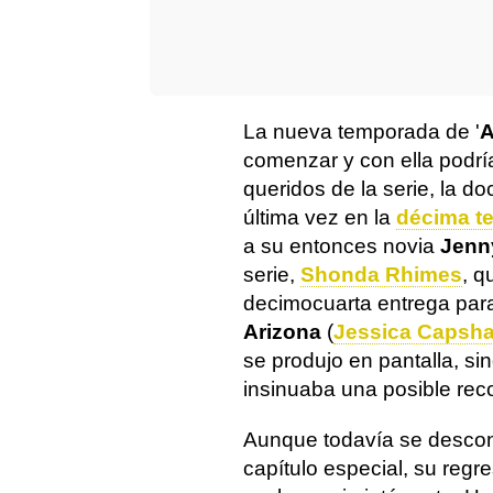
La nueva temporada de '
A
comenzar y con ella podrí
queridos de la serie, la do
última vez en la
décima t
a su entonces novia
Jenn
serie,
Shonda Rhimes
, q
decimocuarta entrega para
Arizona
(
Jessica Capsh
se produjo en pantalla, si
insinuaba una posible reco
Aunque todavía se desconoc
capítulo especial, su regre