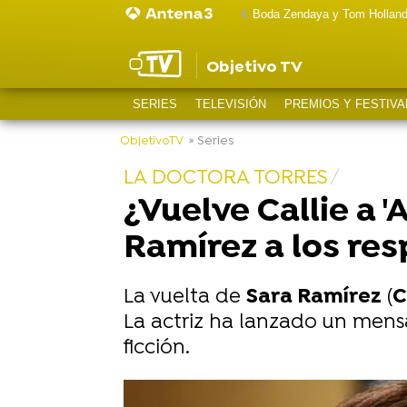
Boda Zendaya y Tom Hollan
Objetivo TV
SERIES
TELEVISIÓN
PREMIOS Y FESTIVA
ObjetivoTV
» Series
LA DOCTORA TORRES
¿Vuelve Callie a 
Ramírez a los re
La vuelta de
Sara Ramírez
(
C
La actriz ha lanzado un mens
ficción.
-