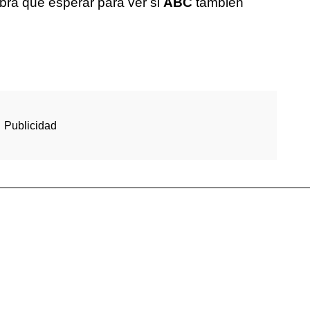
Habrá que esperar para ver si
ABC
también